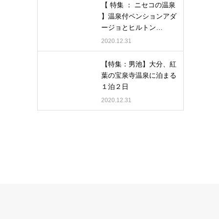
【 特集 ： ニセコの温泉
】温泉付ペンションアダ
ージョとヒルトン…
2020.12.31
【特集：男池】大分、紅
葉の宝泉寺温泉に泊まる
１泊２日
2020.12.31