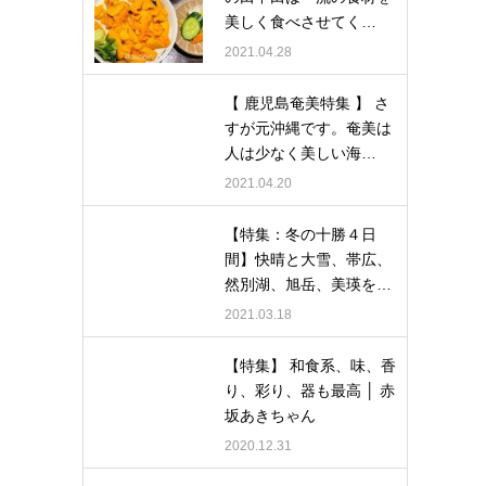
美しく食べさせてく…
2021.04.28
【 鹿児島奄美特集 】 さ
すが元沖縄です。奄美は
人は少なく美しい海…
2021.04.20
【特集：冬の十勝４日
間】快晴と大雪、帯広、
然別湖、旭岳、美瑛を…
2021.03.18
【特集】 和食系、味、香
り、彩り、器も最高 │ 赤
坂あきちゃん
2020.12.31