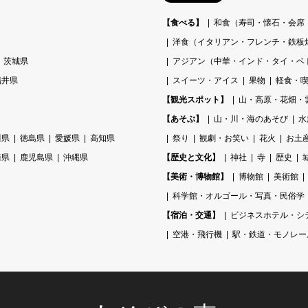
【食べる】
和食（寿司・懐石・会席
洋食（イタリアン・フレンチ・鉄板
茨城県
アジアン（中華・インド・タイ・ベ
福井県
スイーツ・アイス
果物
軽食・喫
【観光スポット】
山・高原・花畑・
【あそぶ】
山・川・海のあそび
水
川県
徳島県
愛媛県
高知県
祭り
観劇・お笑い
花火
お土
崎県
鹿児島県
沖縄県
【歴史と文化】
神社
寺
歴史
【美術・博物館】
博物館
美術館
科学館・オルゴール・写真・民俗学
【宿泊・交通】
ビジネスホテル・シ
空港・飛行機
駅・鉄道・モノレー