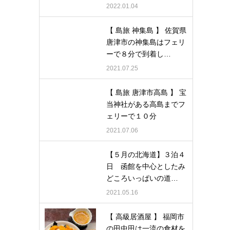
2022.01.04
【 島旅 神集島 】 佐賀県
唐津市の神集島はフェリ
ーで８分で到着し…
2021.07.25
【 島旅 唐津市高島 】 宝
当神社がある高島までフ
ェリーで１０分
2021.07.06
【５月の北海道】３泊４
日 函館を中心としたみ
どころいっぱいの道…
2021.05.16
【 高級居酒屋 】 福岡市
の田中田は一流の食材を