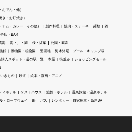
・おでん・他）
焼き・お好焼き）
トナム・カレー・その他）
創作料理
焼肉・ステーキ
麺類
鍋
茶店・BAR
雲海
海・川・湖
桜・紅葉
公園・庭園
族館
動物園・植物園
遊園地
海水浴場・プール・キャンプ場
産購入スポット・道の駅一覧
本屋
街並み
ショッピングモール
城
いきもの
鉄道
絵本・漫画・アニメ
ティホテル
ゲストハウス
旅館・ホテル
温泉旅館・温泉ホテル
ル・ロープウェイ
船
バス
レンタカー・自家用車・高速SA