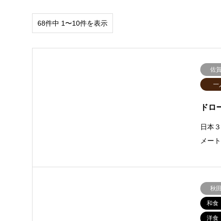
68件中 1〜10件を表示
佐
一
ドロ
日本
メー
秋
和食
洋食