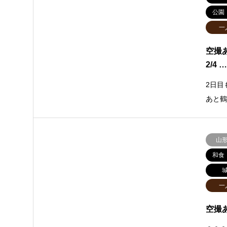
公園
一
空撮あ
2/4 
2日目
あと
山
和食
一
空撮あ