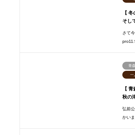
【 
そし
さて今
pro
青
一
【 青
秋の
弘前
かい