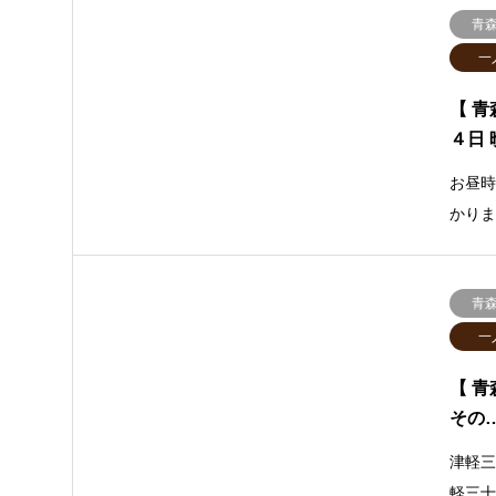
青
一
【 
４日 
お昼
かり
青
一
【 青
その
津軽三
軽三