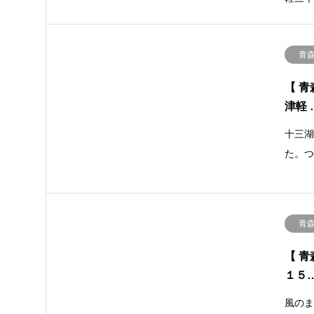
青
【 青
津軽 
十三
た。
青
【 青
１５
風の