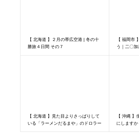
【 北海道 】２月の帯広空港 | 冬の十
【 福岡市
勝旅４日間 その７
う｜二〇加
【 北海道 】見た目よりさっぱりして
【 沖縄 
いる「ラーメンだるまや」のドロラー
にしますか
メン│２月のオホーツクの旅、３泊４
日