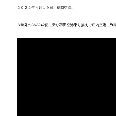
２０２２年４月１９日、福岡空港。
８時発のANA242便に乗り羽田空港乗り換えで庄内空港に