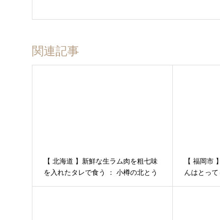
関連記事
【 北海道 】新鮮な生ラム肉を粗七味
【 福岡市
を入れたタレで食う ： 小樽の北とう
んはとって
がらし │ ５月ニセコ・小樽・積丹半
島２泊３日の旅