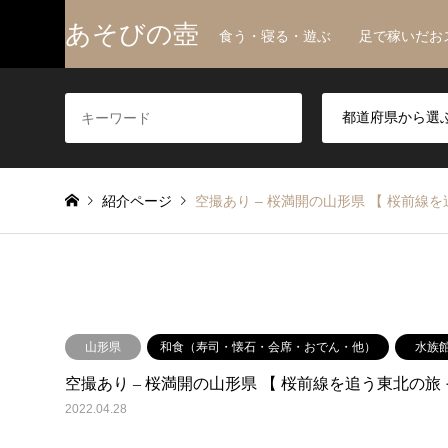
あそびの壺
食う・寝る・遊ぶ 足で稼いだお
紹介ページ
空撮あり – 桜満開の山形県 【 桜前線を
山形県
和食（寿司・懐石・会席・おでん・他）
水族
空撮あり – 桜満開の山形県 【 桜前線を追う東北の旅 そ
2022.04.28