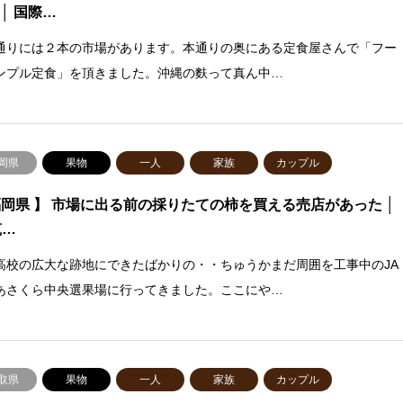
 │ 国際…
通りには２本の市場があります。本通りの奥にある定食屋さんで「フー
ンプル定食」を頂きました。沖縄の麩って真ん中…
岡県
果物
一人
家族
カップル
福岡県 】 市場に出る前の採りたての柿を買える売店があった │
筑…
高校の広大な跡地にできたばかりの・・ちゅうかまだ周囲を工事中のJA
あさくら中央選果場に行ってきました。ここにや…
取県
果物
一人
家族
カップル