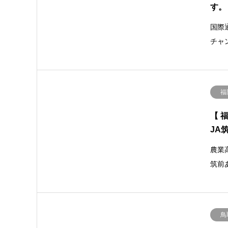
す。
国際
チャ
福
【 
JA
農業
筑前
鳥