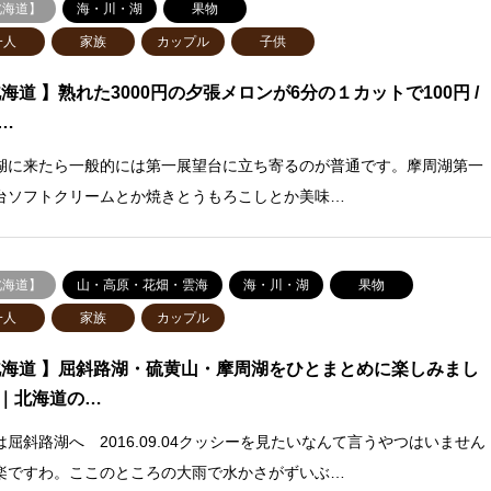
北海道】
海・川・湖
果物
一人
家族
カップル
子供
北海道 】熟れた3000円の夕張メロンが6分の１カットで100円 /
…
湖に来たら一般的には第一展望台に立ち寄るのが普通です。摩周湖第一
台ソフトクリームとか焼きとうもろこしとか美味…
北海道】
山・高原・花畑・雲海
海・川・湖
果物
一人
家族
カップル
北海道 】屈斜路湖・硫黄山・摩周湖をひとまとめに楽しみまし
｜北海道の…
は屈斜路湖へ 2016.09.04クッシーを見たいなんて言うやつはいません
楽ですわ。ここのところの大雨で水かさがずいぶ…