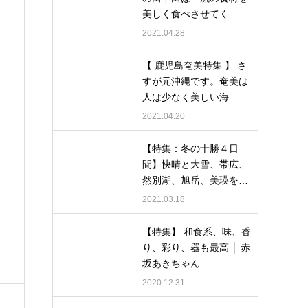
美しく食べさせてく…
2021.04.28
【 鹿児島奄美特集 】 さ
すが元沖縄です。奄美は
人は少なく美しい海…
2021.04.20
【特集：冬の十勝４日
間】快晴と大雪、帯広、
然別湖、旭岳、美瑛を…
2021.03.18
【特集】 和食系、味、香
り、彩り、器も最高 │ 赤
坂あきちゃん
2020.12.31