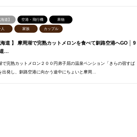
北海道】
空港・飛行機
果物
一人
家族
カップル
北海道 】 摩周湖で完熟カットメロンを食べて釧路空港へGO │ 9
道…
湖で完熟カットメロン２００円弟子屈の温泉ペンション「きらの宿すば
を出発し、釧路空港に向かう途中にちょいと摩周…