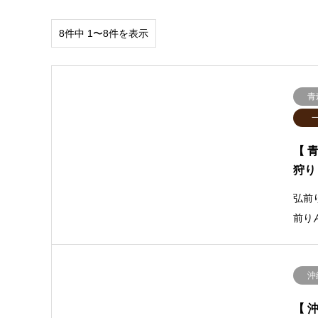
8件中 1〜8件を表示
青
【 
狩り
弘前
前り
沖
【 