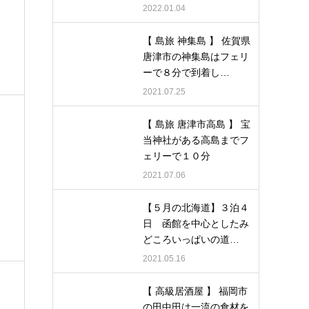
2022.01.04
【 島旅 神集島 】 佐賀県
唐津市の神集島はフェリ
ーで８分で到着し…
2021.07.25
【 島旅 唐津市高島 】 宝
当神社がある高島までフ
ェリーで１０分
2021.07.06
【５月の北海道】３泊４
日 函館を中心としたみ
どころいっぱいの道…
2021.05.16
【 高級居酒屋 】 福岡市
の田中田は一流の食材を