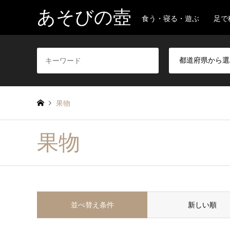
あそびの壺
食う・寝る・遊ぶ 足で
果物
果物
並べ替え条件
新しい順