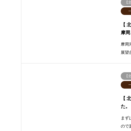
【
【 
摩周
摩周
展望
【
【 
た。
まず
ので