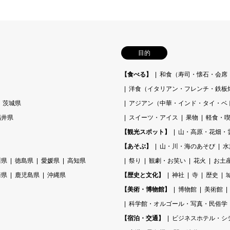
目的
【食べる】
和食（寿司・懐石・会席
洋食（イタリアン・フレンチ・鉄板
茨城県
アジアン（中華・インド・タイ・ベ
福井県
スイーツ・アイス
果物
軽食・喫
【観光スポット】
山・高原・花畑・
【あそぶ】
山・川・海のあそび
水
川県
徳島県
愛媛県
高知県
祭り
観劇・お笑い
花火
お土
崎県
鹿児島県
沖縄県
【歴史と文化】
神社
寺
歴史
【美術・博物館】
博物館
美術館
科学館・オルゴール・写真・民俗学
【宿泊・交通】
ビジネスホテル・シ