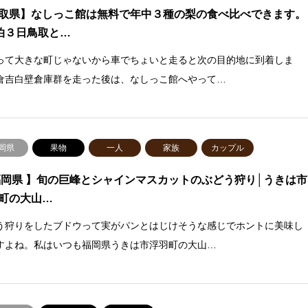
取県】なしっこ館は無料で年中３種の梨の食べ比べできます。
泊３日鳥取と…
って大きな町じゃないから車でちょいと走ると次の目的地に到着しま
倉吉白壁倉庫群を走った後は、なしっこ館へやって…
岡県
果物
一人
家族
カップル
福岡県 】旬の巨峰とシャインマスカットのぶどう狩り│うきは市
町の大山…
う狩りをしたブドウって実がパンとはじけそうな感じでホントに美味し
すよね。私はいつも福岡県うきは市浮羽町の大山…