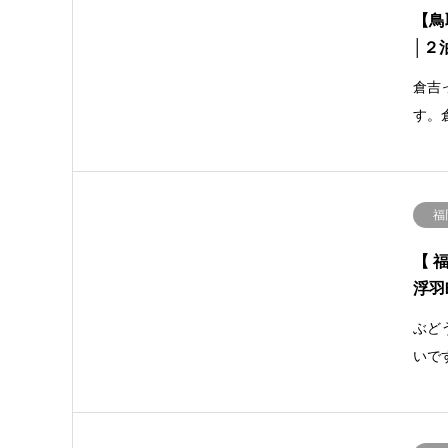
【鳥
│２
倉吉
す。
福
【 
浮羽
ぶど
いで