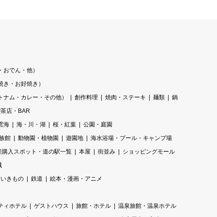
・おでん・他）
焼き・お好焼き）
トナム・カレー・その他）
創作料理
焼肉・ステーキ
麺類
鍋
茶店・BAR
雲海
海・川・湖
桜・紅葉
公園・庭園
族館
動物園・植物園
遊園地
海水浴場・プール・キャンプ場
産購入スポット・道の駅一覧
本屋
街並み
ショッピングモール
城
いきもの
鉄道
絵本・漫画・アニメ
ティホテル
ゲストハウス
旅館・ホテル
温泉旅館・温泉ホテル