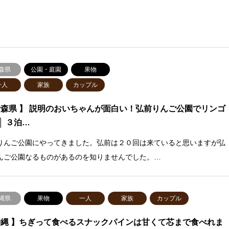
森県
公園・庭園
果物
一人
家族
カップル
青森県 】 説明のおいちゃんが面白い！弘前りんご公園でリンゴ
│ ３泊…
りんご公園にやってきました。弘前は２０回は来ていると思いますが弘
んご公園なるものがあるのを知りませんでした。…
縄県
果物
一人
家族
カップル
沖縄 】ちぎって食べるスナックパインは甘くて芯まで食べれま