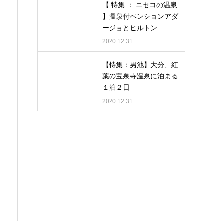
【 特集 ： ニセコの温泉
】温泉付ペンションアダ
ージョとヒルトン…
2020.12.31
【特集：男池】大分、紅
葉の宝泉寺温泉に泊まる
１泊２日
2020.12.31