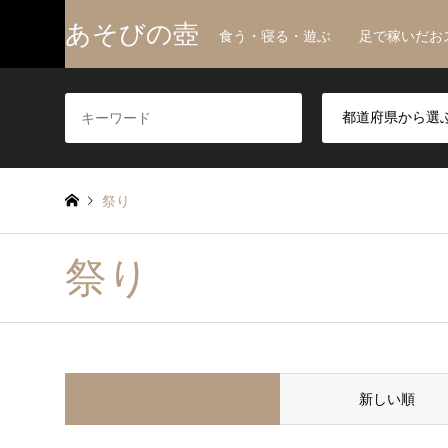
あそびの壺
食う・寝る・遊ぶ 足で稼いだお
祭り
祭り
並べ替え条件
新しい順