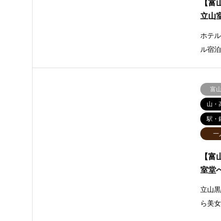
【富
立山
ホテ
ル宿
富
山・
駅・
一
【富
室堂
立山
ら美