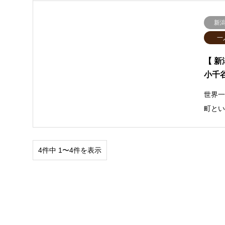
新
一
【 
小千
世界
町と
4件中 1〜4件を表示