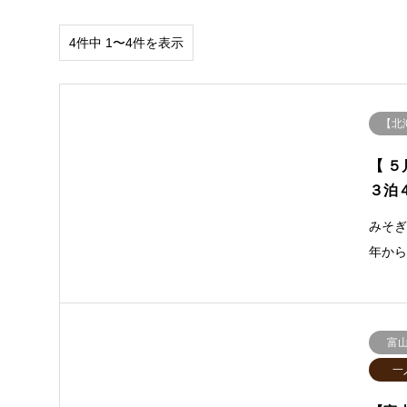
4件中 1〜4件を表示
【北
【 
３泊
みそ
年か
富
一