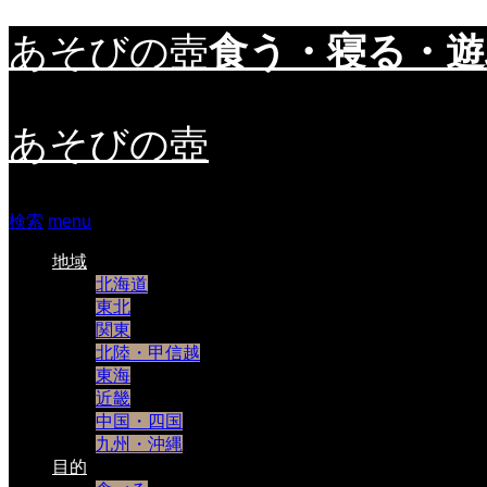
食う・寝る・
あそびの壺
あそびの壺
検索
menu
地域
北海道
東北
関東
北陸・甲信越
東海
近畿
中国・四国
九州・沖縄
目的