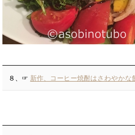
８、☞
新作、コーヒー焼酎はさわやかな