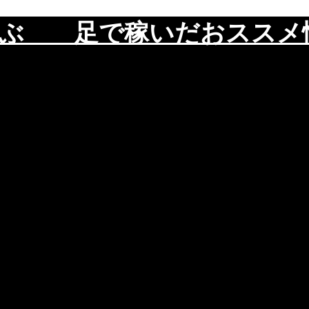
遊ぶ 足で稼いだおスス