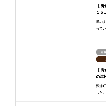
【 青
１５
風の
って
青
一
【 
の津
深浦
した