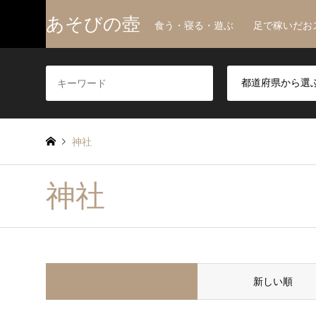
あそびの壺
食う・寝る・遊ぶ 足で稼いだお
神社
神社
並べ替え条件
新しい順