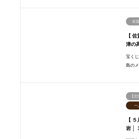
佐
【 
津の
宝く
島の
【北
一
【 
岩 │