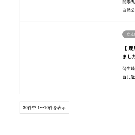
開陽
自然
鹿児
【 
ました
蒲生
台に
30件中 1〜10件を表示