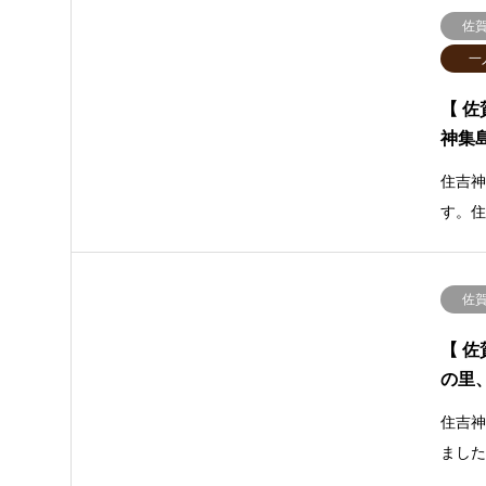
佐
一
【 
神集
住吉
す。
佐
【 
の里
住吉
まし