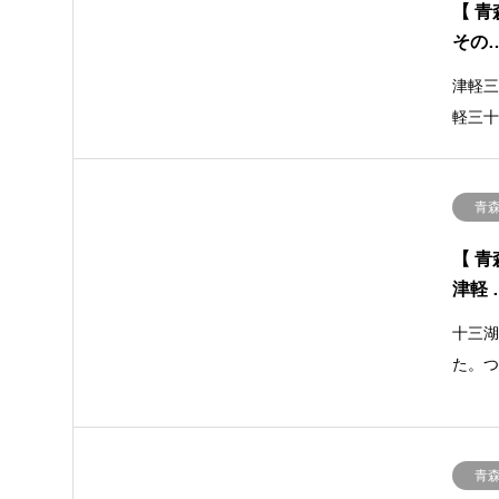
【 青
その
津軽三
軽三
青
【 青
津軽 
十三
た。
青