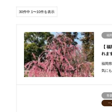
30件中 1〜10件を表示
福
【 
れま
福岡
気に
青
一