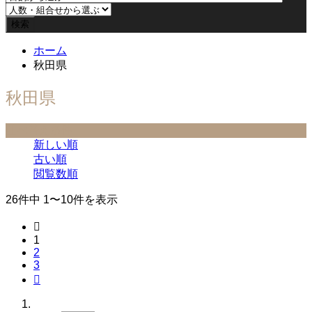
ホーム
秋田県
秋田県
並べ替え条件
新しい順
古い順
閲覧数順
26件中 1〜10件を表示

1
2
3
