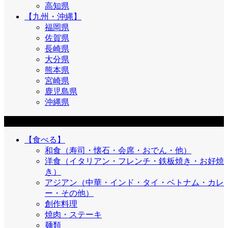
高知県
【九州・沖縄】
福岡県
佐賀県
長崎県
大分県
熊本県
宮崎県
鹿児島県
沖縄県
目的
【食べる】
和食（寿司・懐石・会席・おでん・他）
洋食（イタリアン・フレンチ・鉄板焼き・お好焼
き）
アジアン（中華・インド・タイ・ベトナム・カレ
ー・その他）
創作料理
焼肉・ステーキ
麺類