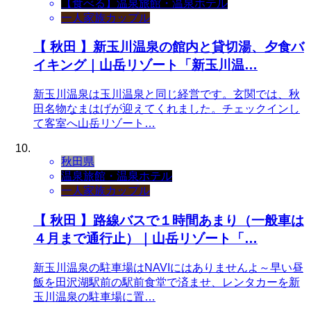
【食べる】
温泉旅館・温泉ホテル
一人
家族
カップル
【 秋田 】新玉川温泉の館内と貸切湯、夕食バ
イキング｜山岳リゾート「新玉川温…
新玉川温泉は玉川温泉と同じ経営です。玄関では、秋
田名物なまはげが迎えてくれました。チェックインし
て客室へ山岳リゾート…
秋田県
温泉旅館・温泉ホテル
一人
家族
カップル
【 秋田 】路線バスで１時間あまり（一般車は
４月まで通行止）｜山岳リゾート「…
新玉川温泉の駐車場はNAVIにはありませんよ～早い昼
飯を田沢湖駅前の駅前食堂で済ませ、レンタカーを新
玉川温泉の駐車場に置…