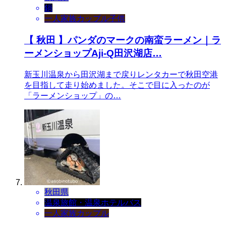
鍋
一人
家族
カップル
子供
【 秋田 】パンダのマークの南蛮ラーメン｜ラ
ーメンショップAji-Q田沢湖店…
新玉川温泉から田沢湖まで戻りレンタカーで秋田空港
を目指して走り始めました。そこで目に入ったのが
「ラーメンショップ」の…
秋田県
温泉旅館・温泉ホテル
バス
一人
家族
カップル