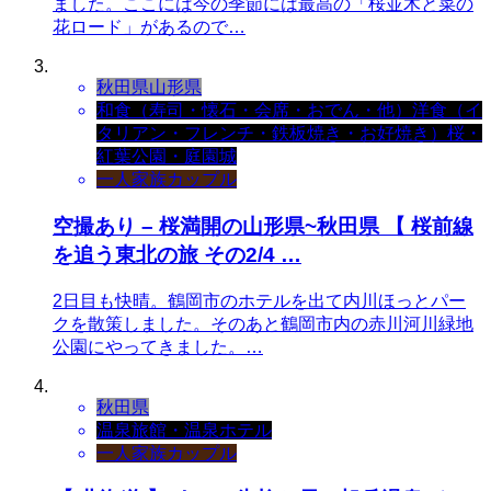
ました。ここには今の季節には最高の「桜並木と菜の
花ロード」があるので…
秋田県
山形県
和食（寿司・懐石・会席・おでん・他）
洋食（イ
タリアン・フレンチ・鉄板焼き・お好焼き）
桜・
紅葉
公園・庭園
城
一人
家族
カップル
空撮あり – 桜満開の山形県~秋田県 【 桜前線
を追う東北の旅 その2/4 …
2日目も快晴。鶴岡市のホテルを出て内川ほっとパー
クを散策しました。そのあと鶴岡市内の赤川河川緑地
公園にやってきました。…
秋田県
温泉旅館・温泉ホテル
一人
家族
カップル