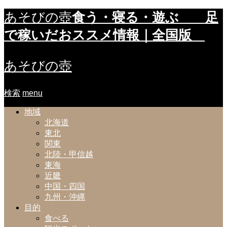
食う・寝る・遊ぶ 足
あそびの壺
で稼いだおススメ情報｜全国版
あそびの壺
検索
menu
地域
北海道
東北
関東
北陸・甲信越
東海
近畿
中国・四国
九州・沖縄
目的
食べる