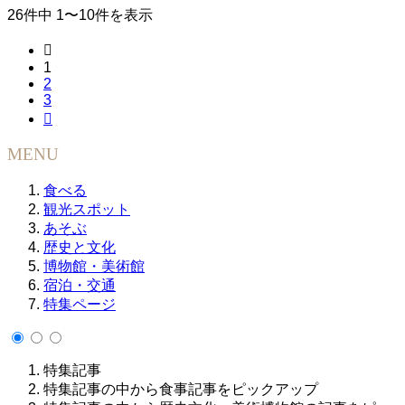
26件中 1〜10件を表示

1
2
3

MENU
食べる
観光スポット
あそぶ
歴史と文化
博物館・美術館
宿泊・交通
特集ページ
特集記事
特集記事の中から食事記事をピックアップ