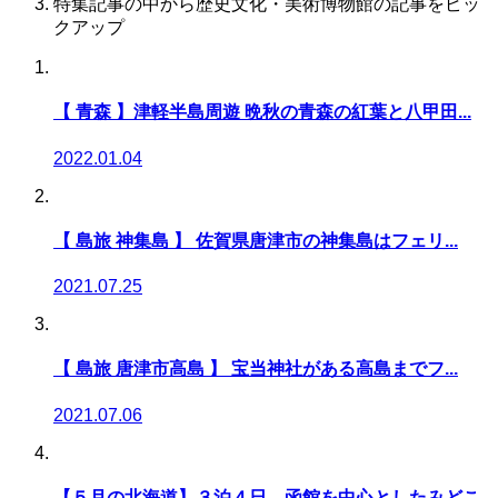
特集記事の中から歴史文化・美術博物館の記事をピッ
クアップ
【 青森 】津軽半島周遊 晩秋の青森の紅葉と八甲田...
2022.01.04
【 島旅 神集島 】 佐賀県唐津市の神集島はフェリ...
2021.07.25
【 島旅 唐津市高島 】 宝当神社がある高島までフ...
2021.07.06
【５月の北海道】３泊４日 函館を中心としたみどこ