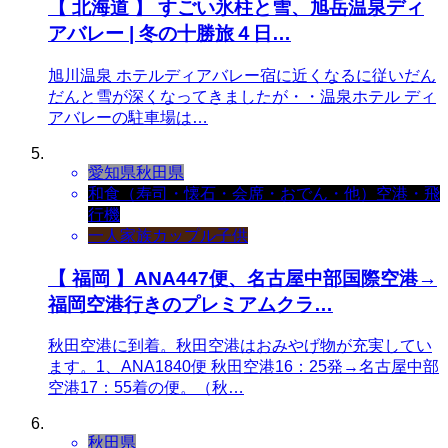
【 北海道 】 すごい氷柱と雪、旭岳温泉ディ
アバレー | 冬の十勝旅４日…
旭川温泉 ホテルディアバレー宿に近くなるに従いだん
だんと雪が深くなってきましたが・・温泉ホテル ディ
アバレーの駐車場は…
愛知県
秋田県
和食（寿司・懐石・会席・おでん・他）
空港・飛
行機
一人
家族
カップル
子供
【 福岡 】ANA447便、名古屋中部国際空港→
福岡空港行きのプレミアムクラ…
秋田空港に到着。秋田空港はおみやげ物が充実してい
ます。1、ANA1840便 秋田空港16：25発→名古屋中部
空港17：55着の便。（秋…
秋田県