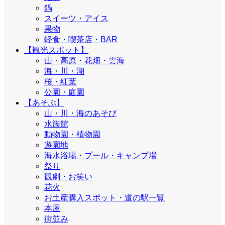
鍋
スイーツ・アイス
果物
軽食・喫茶店・BAR
【観光スポット】
山・高原・花畑・雲海
海・川・湖
桜・紅葉
公園・庭園
【あそぶ】
山・川・海のあそび
水族館
動物園・植物園
遊園地
海水浴場・プール・キャンプ場
祭り
観劇・お笑い
花火
お土産購入スポット・道の駅一覧
本屋
街並み