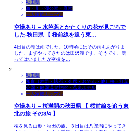
秋田県
海・川・湖
公園・庭園
一人
家族
カップル
空撮あり – 水芭蕉とかたくりの花が見ごろで
した-秋田県 【 桜前線を追う東…
4日目の朝は雨でした。10時頃にはその雨もあがりま
した。まずやってきたのは田沢湖です。そうです、曇
ってはいましたが空撮を…
秋田県
和食（寿司・懐石・会席・おでん・他）
桜・紅葉
公園・庭園
温泉旅館・温泉ホテル
一人
家族
カップル
空撮あり – 桜満開の秋田県 【 桜前線を追う東
北の旅 その3/4 】
桜を見る山形・秋田の旅、３日目は八郎潟にやってき