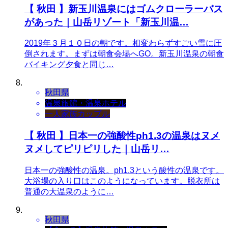
【 秋田 】新玉川温泉にはゴムクローラーバス
があった｜山岳リゾート「新玉川温…
2019年３月１０日の朝です。相変わらずすごい雪に圧
倒されます。まずは朝食会場へGO。新玉川温泉の朝食
バイキング夕食と同じ…
秋田県
温泉旅館・温泉ホテル
一人
家族
カップル
【 秋田 】日本一の強酸性ph1.3の温泉はヌメ
ヌメしてピリピリした｜山岳リ…
日本一の強酸性の温泉。ph1.3という酸性の温泉です。
大浴場の入り口はこのようになっています。脱衣所は
普通の大温泉のように…
秋田県