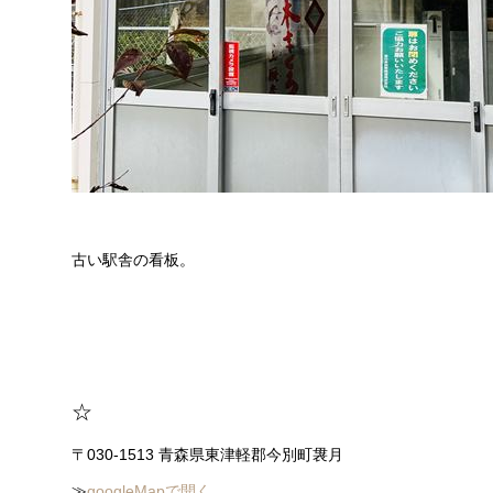
古い駅舎の看板。
☆
〒030-1513 青森県東津軽郡今別町袰月
≫
googleMapで開く