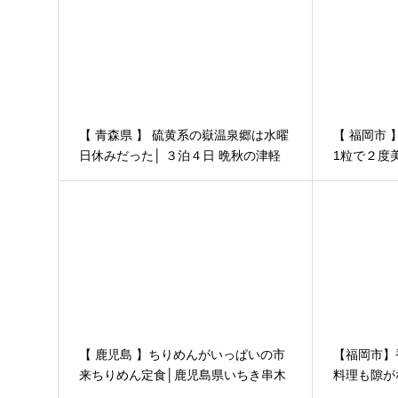
【 青森県 】 硫黄系の嶽温泉郷は水曜
【 福岡市
日休みだった│ ３泊４日 晩秋の津軽
1粒で２度
その２８
五三食堂 
【 鹿児島 】ちりめんがいっぱいの市
【福岡市】
来ちりめん定食│鹿児島県いちき串木
料理も隙が
野市の展洋レストラン「アクア」
坂あきちゃ