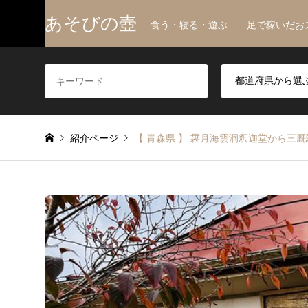
あそびの壺
食う・寝る・遊ぶ 足で稼いだお
紹介ページ
【 青森県 】 袰月海雲洞釈迦堂から三厩