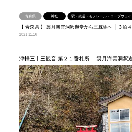
青森県
神社
駅・鉄道・モノレール・ロープウェイ
【 青森県 】 袰月海雲洞釈迦堂から三厩駅へ │ ３泊
2021.11.16
津軽三十三観音 第２１番札所 袰月海雲洞釈