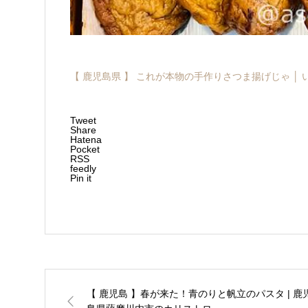
【 鹿児島県 】 これが本物の手作りさつま揚げじゃ │
Tweet
Share
Hatena
Pocket
RSS
feedly
Pin it
【 鹿児島 】春が来た！青のりと帆立のパスタ | 鹿