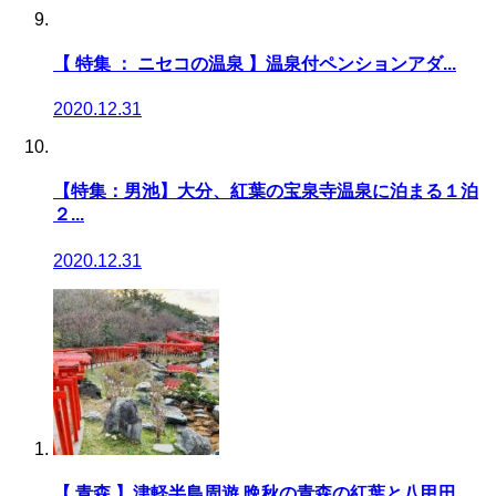
【 特集 ： ニセコの温泉 】温泉付ペンションアダ...
2020.12.31
【特集：男池】大分、紅葉の宝泉寺温泉に泊まる１泊
２...
2020.12.31
【 青森 】津軽半島周遊 晩秋の青森の紅葉と八甲田...