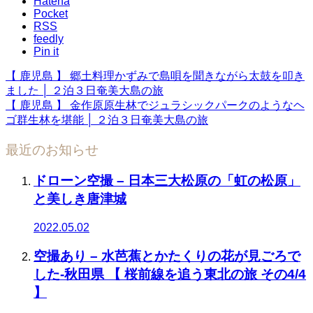
Hatena
Pocket
RSS
feedly
Pin it
【 鹿児島 】 郷土料理かずみで島唄を聞きながら太鼓を叩き
ました │ ２泊３日奄美大島の旅
【 鹿児島 】 金作原原生林でジュラシックパークのようなヘ
ゴ群生林を堪能 │ ２泊３日奄美大島の旅
最近のお知らせ
ドローン空撮 – 日本三大松原の「虹の松原」
と美しき唐津城
2022.05.02
空撮あり – 水芭蕉とかたくりの花が見ごろで
した-秋田県 【 桜前線を追う東北の旅 その4/4
】