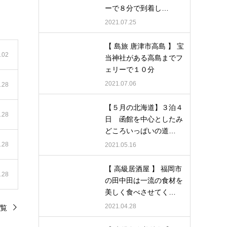
ーで８分で到着し…
2021.07.25
【 島旅 唐津市高島 】 宝
.02
当神社がある高島までフ
ェリーで１０分
2021.07.06
.28
【５月の北海道】３泊４
.28
日 函館を中心としたみ
どころいっぱいの道…
.28
2021.05.16
【 高級居酒屋 】 福岡市
.28
の田中田は一流の食材を
美しく食べさせてく…
2021.04.28
覧