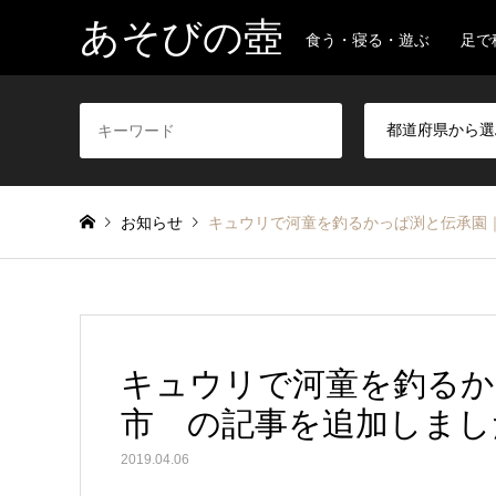
あそびの壺
食う・寝る・遊ぶ 足で
お知らせ
キュウリで河童を釣るかっぱ渕と伝承園
キュウリで河童を釣るか
市 の記事を追加しまし
2019.04.06