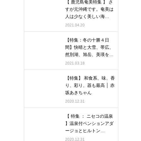
【 鹿児島奄美特集 】 さ
すが元沖縄です。奄美は
人は少なく美しい海…
2021.04.20
【特集：冬の十勝４日
間】快晴と大雪、帯広、
然別湖、旭岳、美瑛を…
2021.03.18
【特集】 和食系、味、香
り、彩り、器も最高 │ 赤
坂あきちゃん
2020.12.31
【 特集 ： ニセコの温泉
】温泉付ペンションアダ
ージョとヒルトン…
2020.12.31