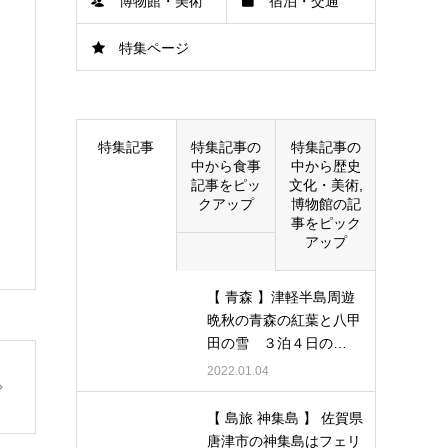
博物館・美術
宿泊・交通
特集ページ
館
特集記事
特集記事の
特集記事の
中から食事
中から歴史
記事をピッ
文化・美術,
クアップ
博物館の記
事をピック
アップ
【 青森 】津軽半島周遊
晩秋の青森の紅葉と八甲
田の雪 ３泊４日の…
2022.01.04
【 島旅 神集島 】 佐賀県
唐津市の神集島はフェリ