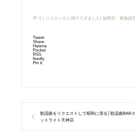
手づくりコロッケと貝汁で〆ました| 福岡市、家族経
Tweet
Share
Hatena
Pocket
RSS
feedly
Pin it
歌謡曲をリクエストして昭和に浸る│歌謡曲BAR
ットライト天神店