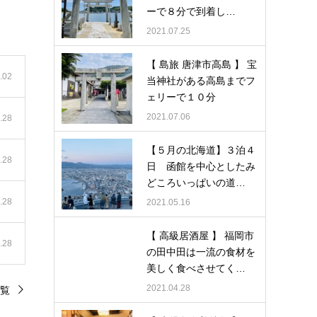
ーで８分で到着し…
2021.07.25
【 島旅 唐津市高島 】 宝
.02
当神社がある高島までフ
ェリーで１０分
2021.07.06
.28
【５月の北海道】３泊４
.28
日 函館を中心としたみ
どころいっぱいの道…
.28
2021.05.16
【 高級居酒屋 】 福岡市
.28
の田中田は一流の食材を
美しく食べさせてく…
2021.04.28
覧