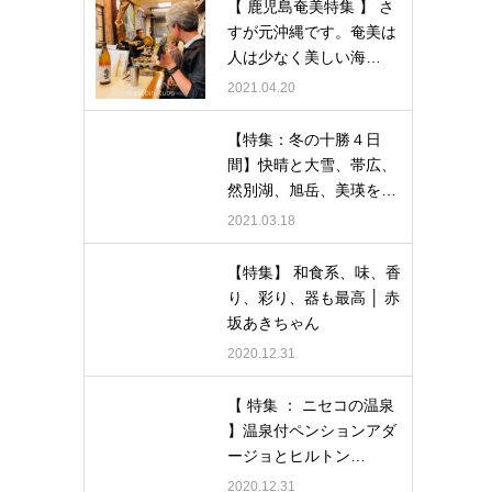
【 鹿児島奄美特集 】 さ
すが元沖縄です。奄美は
人は少なく美しい海…
2021.04.20
【特集：冬の十勝４日
間】快晴と大雪、帯広、
然別湖、旭岳、美瑛を…
2021.03.18
【特集】 和食系、味、香
り、彩り、器も最高 │ 赤
坂あきちゃん
2020.12.31
【 特集 ： ニセコの温泉
】温泉付ペンションアダ
ージョとヒルトン…
2020.12.31