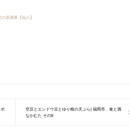
営の居酒屋【仙八】
スポ
空豆とエンドウ豆とゆり根の天ぷら| 福岡市、食と酒
なかむた その8