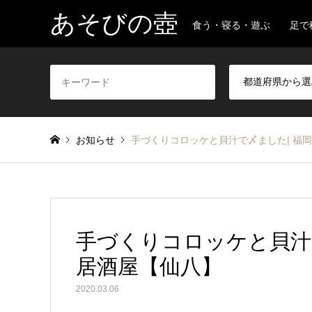
あそびの壺
食う・寝る・遊ぶ 足で
お知らせ
手づくりコロッケと貝汁で〆ました| 福
手づくりコロッケと貝汁
居酒屋【仙八】
2020.03.06