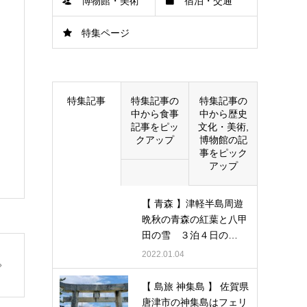
博物館・美術
宿泊・交通
特集ページ
館
特集記事
特集記事の
特集記事の
中から食事
中から歴史
記事をピッ
文化・美術,
クアップ
博物館の記
事をピック
アップ
【 青森 】津軽半島周遊
晩秋の青森の紅葉と八甲
田の雪 ３泊４日の…
2022.01.04
【 島旅 神集島 】 佐賀県
唐津市の神集島はフェリ