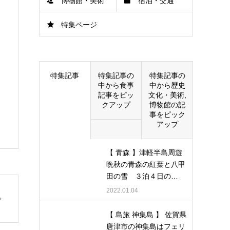
博物館・美術
宿泊・交通
特集ページ
館
特集記事
特集記事の
特集記事の
中から食事
中から歴史
記事をピッ
文化・美術,
クアップ
博物館の記
事をピック
アップ
【 青森 】津軽半島周遊
晩秋の青森の紅葉と八甲
田の雪 ３泊４日の…
2022.01.04
【 島旅 神集島 】 佐賀県
唐津市の神集島はフェリ