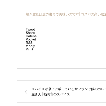
焼き空豆は皮の裏まで美味いのです│コスパの高い居酒
Tweet
Share
Hatena
Pocket
RSS
feedly
Pin it
スパイスが卓上に載っているサフランご飯のカレ
屋さん│福岡市のスパイス