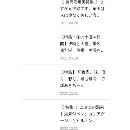
【 鹿児島奄美特集 】 さ
すが元沖縄です。奄美は
人は少なく美しい海…
2021.04.20
【特集：冬の十勝４日
間】快晴と大雪、帯広、
然別湖、旭岳、美瑛を…
2021.03.18
【特集】 和食系、味、香
り、彩り、器も最高 │ 赤
坂あきちゃん
2020.12.31
【 特集 ： ニセコの温泉
】温泉付ペンションアダ
ージョとヒルトン…
2020.12.31