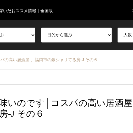
稼いだおススメ情報｜全国版
パの高い居酒屋 、福岡市の銀シャリてる房-J その６
味いのです│コスパの高い居酒屋
-J その６