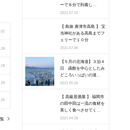
ーで８分で到着し…
2021.07.25
【 島旅 唐津市高島 】 宝
.02
当神社がある高島までフ
ェリーで１０分
2021.07.06
.28
【５月の北海道】３泊４
.28
日 函館を中心としたみ
どころいっぱいの道…
.28
2021.05.16
【 高級居酒屋 】 福岡市
.28
の田中田は一流の食材を
美しく食べさせてく…
2021.04.28
覧