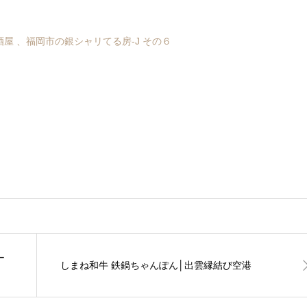
屋 、福岡市の銀シャリてる房-J その６
ー
しまね和牛 鉄鍋ちゃんぽん│出雲縁結び空港