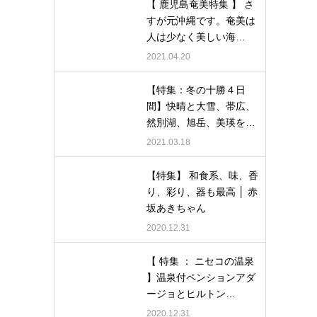
【 鹿児島奄美特集 】 さ
すが元沖縄です。奄美は
人は少なく美しい海…
2021.04.20
【特集：冬の十勝４日
間】快晴と大雪、帯広、
然別湖、旭岳、美瑛を…
2021.03.18
【特集】 和食系、味、香
り、彩り、器も最高 │ 赤
坂あきちゃん
2020.12.31
【 特集 ： ニセコの温泉
】温泉付ペンションアダ
ージョとヒルトン…
2020.12.31