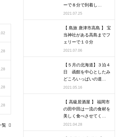
ーで８分で到着し…
2021.07.25
【 島旅 唐津市高島 】 宝
.02
当神社がある高島までフ
ェリーで１０分
2021.07.06
.28
【５月の北海道】３泊４
.28
日 函館を中心としたみ
どころいっぱいの道…
.28
2021.05.16
【 高級居酒屋 】 福岡市
.28
の田中田は一流の食材を
美しく食べさせてく…
2021.04.28
一覧