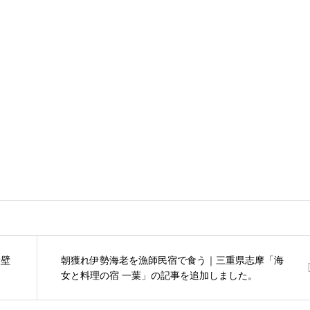
段壁
朝獲れ伊勢海老を漁師民宿で食う｜三重県志摩「海
女と料理の宿 一葉」の記事を追加しました。