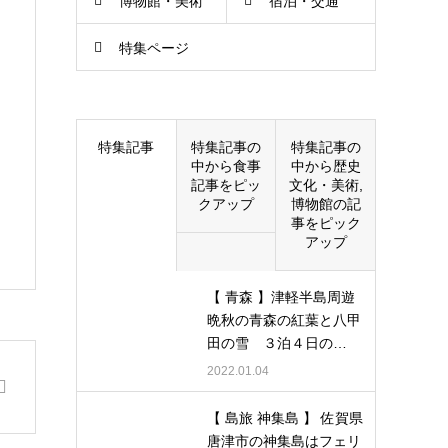
博物館・美術
宿泊・交通
特集ページ
館
特集記事
特集記事の
特集記事の
中から食事
中から歴史
記事をピッ
文化・美術,
クアップ
博物館の記
事をピック
アップ
【 青森 】津軽半島周遊
晩秋の青森の紅葉と八甲
田の雪 ３泊４日の…
2022.01.04
【 島旅 神集島 】 佐賀県
唐津市の神集島はフェリ