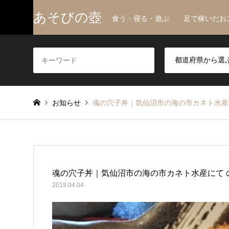
あそびの壺
食う・寝る・遊ぶ 足で稼いだお
お知らせ
魂の穴子丼｜気仙沼市の海の市カネト水産
魂の穴子丼｜気仙沼市の海の市カネト水産にて 
2019.04.04