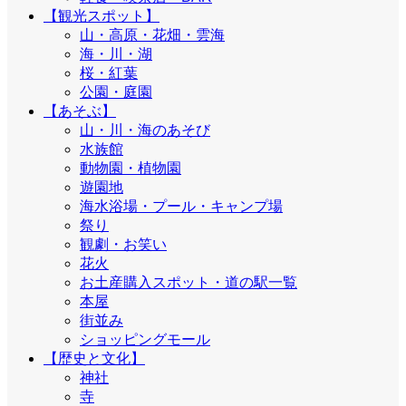
【観光スポット】
山・高原・花畑・雲海
海・川・湖
桜・紅葉
公園・庭園
【あそぶ】
山・川・海のあそび
水族館
動物園・植物園
遊園地
海水浴場・プール・キャンプ場
祭り
観劇・お笑い
花火
お土産購入スポット・道の駅一覧
本屋
街並み
ショッピングモール
【歴史と文化】
神社
寺