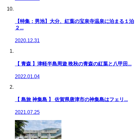
【特集：男池】大分、紅葉の宝泉寺温泉に泊まる１泊
２...
2020.12.31
【 青森 】津軽半島周遊 晩秋の青森の紅葉と八甲田...
2022.01.04
【 島旅 神集島 】 佐賀県唐津市の神集島はフェリ...
2021.07.25