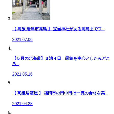
【 島旅 唐津市高島 】 宝当神社がある高島までフ...
2021.07.06
【５月の北海道】３泊４日 函館を中心としたみどこ
ろ...
2021.05.16
【 高級居酒屋 】 福岡市の田中田は一流の食材を美...
2021.04.28