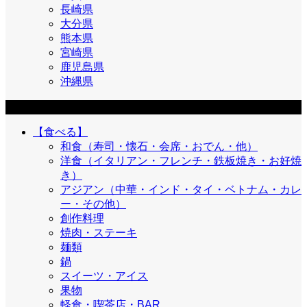
長崎県
大分県
熊本県
宮崎県
鹿児島県
沖縄県
目的
【食べる】
和食（寿司・懐石・会席・おでん・他）
洋食（イタリアン・フレンチ・鉄板焼き・お好焼
き）
アジアン（中華・インド・タイ・ベトナム・カレ
ー・その他）
創作料理
焼肉・ステーキ
麺類
鍋
スイーツ・アイス
果物
軽食・喫茶店・BAR