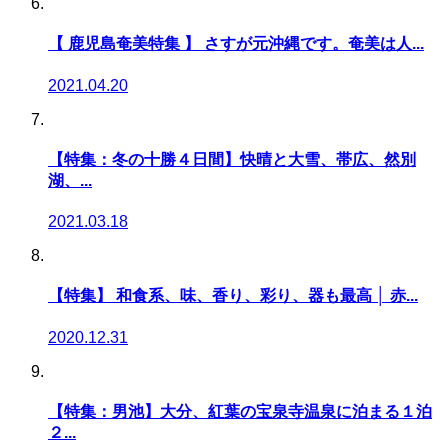
【 鹿児島奄美特集 】 さすが元沖縄です。奄美は人...
2021.04.20
【特集：冬の十勝４日間】快晴と大雪、帯広、然別
湖、...
2021.03.18
【特集】 和食系、味、香り、彩り、器も最高 │ 赤...
2020.12.31
【特集：男池】大分、紅葉の宝泉寺温泉に泊まる１泊
２...