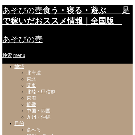
食う・寝る・遊ぶ 足
あそびの壺
で稼いだおススメ情報｜全国版
あそびの壺
検索
menu
地域
北海道
東北
関東
北陸・甲信越
東海
近畿
中国・四国
九州・沖縄
目的
食べる