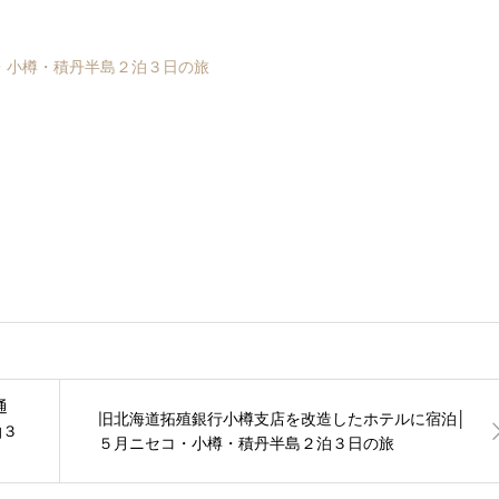
・小樽・積丹半島２泊３日の旅
通
旧北海道拓殖銀行小樽支店を改造したホテルに宿泊│
泊３
５月ニセコ・小樽・積丹半島２泊３日の旅