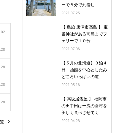
ーで８分で到着し…
2021.07.25
【 島旅 唐津市高島 】 宝
.02
当神社がある高島までフ
ェリーで１０分
2021.07.06
.28
【５月の北海道】３泊４
.28
日 函館を中心としたみ
どころいっぱいの道…
.28
2021.05.16
【 高級居酒屋 】 福岡市
.28
の田中田は一流の食材を
美しく食べさせてく…
2021.04.28
覧