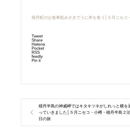
積丹町のお食事処みさきでうに丼を食う│５月ニセコ
Tweet
Share
Hatena
Pocket
RSS
feedly
Pin it
積丹半島の神威岬ではキタキツネがしれっと横を
っていきました│５月ニセコ・小樽・積丹半島２
日の旅