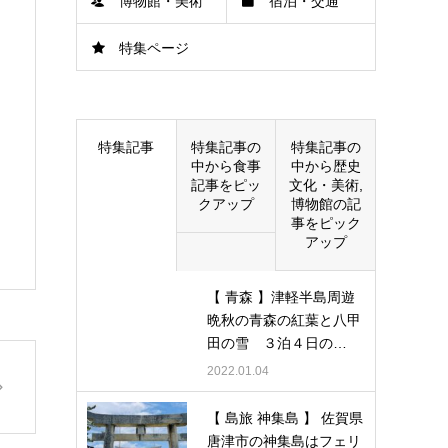
博物館・美術
宿泊・交通
特集ページ
館
特集記事
特集記事の
特集記事の
中から食事
中から歴史
記事をピッ
文化・美術,
クアップ
博物館の記
事をピック
アップ
【 青森 】津軽半島周遊
晩秋の青森の紅葉と八甲
田の雪 ３泊４日の…
2022.01.04
【 島旅 神集島 】 佐賀県
唐津市の神集島はフェリ