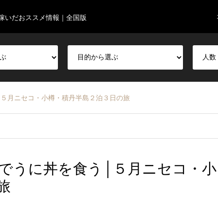
稼いだおススメ情報｜全国版
│５月ニセコ・小樽・積丹半島２泊３日の旅
でうに丼を食う│５月ニセコ・小
旅