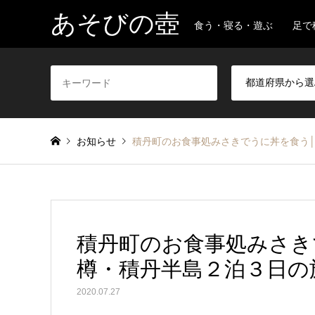
あそびの壺
食う・寝る・遊ぶ 足で
お知らせ
積丹町のお食事処みさきでうに丼を食う
積丹町のお食事処みさき
樽・積丹半島２泊３日の
2020.07.27