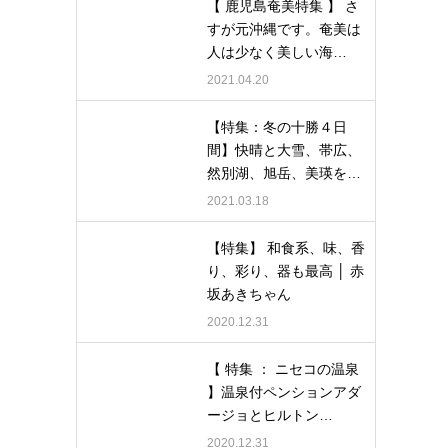
【 鹿児島奄美特集 】 さ
すが元沖縄です。奄美は
人は少なく美しい海…
2021.04.20
【特集：冬の十勝４日
間】快晴と大雪、帯広、
然別湖、旭岳、美瑛を…
2021.03.18
【特集】 和食系、味、香
り、彩り、器も最高 │ 赤
坂あきちゃん
2020.12.31
【 特集 ： ニセコの温泉
】温泉付ペンションアダ
ージョとヒルトン…
2020.12.31