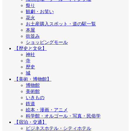
祭り
観劇・お笑い
花火
お土産購入スポット・道の駅一覧
本屋
街並み
ショッピングモール
【歴史と文化】
神社
寺
歴史
城
【美術・博物館】
博物館
美術館
いきもの
鉄道
絵本・漫画・アニメ
科学館・オルゴール・写真・民俗学
【宿泊・交通】
ビジネスホテル・シティホテル