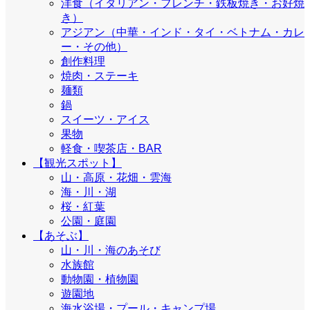
洋食（イタリアン・フレンチ・鉄板焼き・お好焼
き）
アジアン（中華・インド・タイ・ベトナム・カレ
ー・その他）
創作料理
焼肉・ステーキ
麺類
鍋
スイーツ・アイス
果物
軽食・喫茶店・BAR
【観光スポット】
山・高原・花畑・雲海
海・川・湖
桜・紅葉
公園・庭園
【あそぶ】
山・川・海のあそび
水族館
動物園・植物園
遊園地
海水浴場・プール・キャンプ場