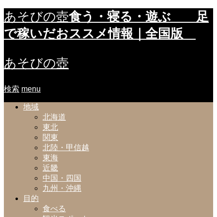
食う・寝る・遊ぶ 足
あそびの壺
で稼いだおススメ情報｜全国版
あそびの壺
検索
menu
地域
北海道
東北
関東
北陸・甲信越
東海
近畿
中国・四国
九州・沖縄
目的
食べる