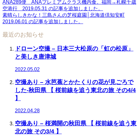
ANA289便 ANAプレミアムクラス機内食。福岡→札幌千歳
空港行 2019.05.31 の記事を追加しました。
素晴らしきかな！三島さんの芝桜庭園│北海道倶知安町
2019.06.01 の記事を追加しました。
最近のお知らせ
ドローン空撮 – 日本三大松原の「虹の松原」
と美しき唐津城
2022.05.02
空撮あり – 水芭蕉とかたくりの花が見ごろで
した-秋田県 【 桜前線を追う東北の旅 その4/4
】
2022.04.28
空撮あり – 桜満開の秋田県 【 桜前線を追う東
北の旅 その3/4 】