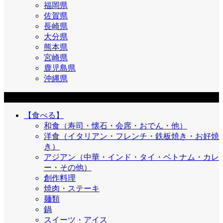
福岡県
佐賀県
長崎県
大分県
熊本県
宮崎県
鹿児島県
沖縄県
目的
【食べる】
和食（寿司・懐石・会席・おでん・他）
洋食（イタリアン・フレンチ・鉄板焼き・お好焼
き）
アジアン（中華・インド・タイ・ベトナム・カレ
ー・その他）
創作料理
焼肉・ステーキ
麺類
鍋
スイーツ・アイス