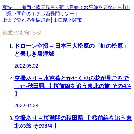
爽快っ、海面と露天風呂が同じ目線！水平線を見ながら│山
口県下関市のホテル西長門リゾート
上まで登れる角島灯台│山口県下関市
最近のお知らせ
ドローン空撮 – 日本三大松原の「虹の松原」
と美しき唐津城
2022.05.02
空撮あり – 水芭蕉とかたくりの花が見ごろで
した-秋田県 【 桜前線を追う東北の旅 その4/4
】
2022.04.28
空撮あり – 桜満開の秋田県 【 桜前線を追う東
北の旅 その3/4 】