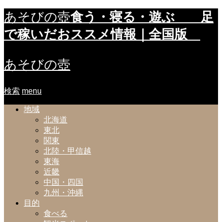
食う・寝る・遊ぶ 足
あそびの壺
で稼いだおススメ情報｜全国版
あそびの壺
検索
menu
地域
北海道
東北
関東
北陸・甲信越
東海
近畿
中国・四国
九州・沖縄
目的
食べる