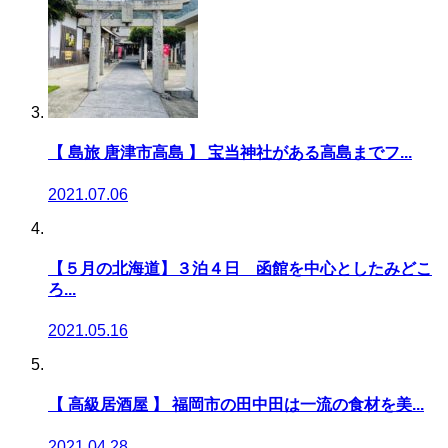
【 島旅 唐津市高島 】 宝当神社がある高島までフ...
2021.07.06
【５月の北海道】３泊４日 函館を中心としたみどこ
ろ...
2021.05.16
【 高級居酒屋 】 福岡市の田中田は一流の食材を美...
2021.04.28