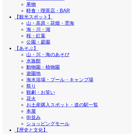
果物
軽食・喫茶店・BAR
【観光スポット】
山・高原・花畑・雲海
海・川・湖
桜・紅葉
公園・庭園
【あそぶ】
山・川・海のあそび
水族館
動物園・植物園
遊園地
海水浴場・プール・キャンプ場
祭り
観劇・お笑い
花火
お土産購入スポット・道の駅一覧
本屋
街並み
ショッピングモール
【歴史と文化】