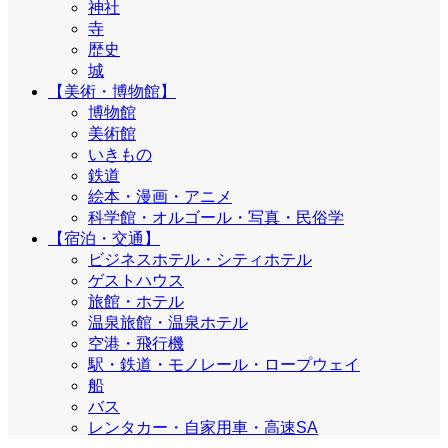
神社
寺
歴史
城
【美術・博物館】
博物館
美術館
いきもの
鉄道
絵本・漫画・アニメ
科学館・オルゴール・写真・民俗学
【宿泊・交通】
ビジネスホテル・シティホテル
ゲストハウス
旅館・ホテル
温泉旅館・温泉ホテル
空港・飛行機
駅・鉄道・モノレール・ロープウェイ
船
バス
レンタカー・自家用車・高速SA