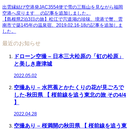
出雲縁結び空港発JAC3554便で雪の三瓶山を見ながら福岡
空港へ戻ります の記事を追加しました。
【島根県2泊3日の旅】松江で宍道湖の珍味、境港で蟹、雲
南市で築145年の温泉宿。2019.02.16-18の記事を追加しま
した。
最近のお知らせ
ドローン空撮 – 日本三大松原の「虹の松原」
と美しき唐津城
2022.05.02
空撮あり – 水芭蕉とかたくりの花が見ごろで
した-秋田県 【 桜前線を追う東北の旅 その4/4
】
2022.04.28
空撮あり – 桜満開の秋田県 【 桜前線を追う東