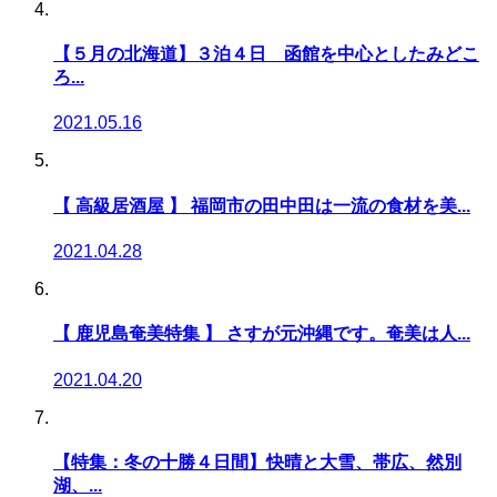
【５月の北海道】３泊４日 函館を中心としたみどこ
ろ...
2021.05.16
【 高級居酒屋 】 福岡市の田中田は一流の食材を美...
2021.04.28
【 鹿児島奄美特集 】 さすが元沖縄です。奄美は人...
2021.04.20
【特集：冬の十勝４日間】快晴と大雪、帯広、然別
湖、...