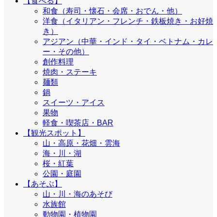
【食べる】
和食（寿司・懐石・会席・おでん・他）
洋食（イタリアン・フレンチ・鉄板焼き・お好焼
き）
アジアン（中華・インド・タイ・ベトナム・カレ
ー・その他）
創作料理
焼肉・ステーキ
麺類
鍋
スイーツ・アイス
果物
軽食・喫茶店・BAR
【観光スポット】
山・高原・花畑・雲海
海・川・湖
桜・紅葉
公園・庭園
【あそぶ】
山・川・海のあそび
水族館
動物園・植物園