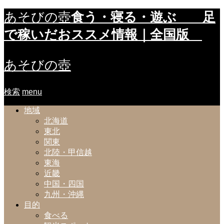
食う・寝る・遊ぶ 足
あそびの壺
で稼いだおススメ情報｜全国版
あそびの壺
検索
menu
地域
北海道
東北
関東
北陸・甲信越
東海
近畿
中国・四国
九州・沖縄
目的
食べる