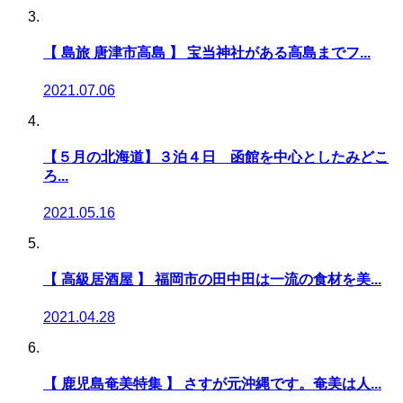
【 島旅 唐津市高島 】 宝当神社がある高島までフ...
2021.07.06
【５月の北海道】３泊４日 函館を中心としたみどこ
ろ...
2021.05.16
【 高級居酒屋 】 福岡市の田中田は一流の食材を美...
2021.04.28
【 鹿児島奄美特集 】 さすが元沖縄です。奄美は人...