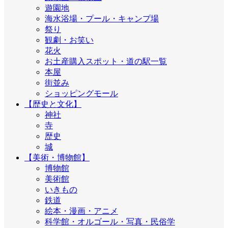
遊園地
海水浴場・プール・キャンプ場
祭り
観劇・お笑い
花火
お土産購入スポット・道の駅一覧
本屋
街並み
ショッピングモール
【歴史と文化】
神社
寺
歴史
城
【美術・博物館】
博物館
美術館
いきもの
鉄道
絵本・漫画・アニメ
科学館・オルゴール・写真・民俗学