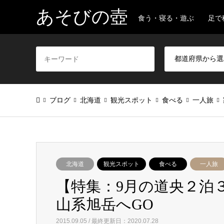
あそびの壺
食う・寝る・遊ぶ 足で
ブログ
北海道
観光スポット
食べる
一人旅
北海道
観光スポット
食べる
一人旅
【特集：9月の道央２泊
山系旭岳へGO
2015.09.05 / 最終更新日：2020.07.28