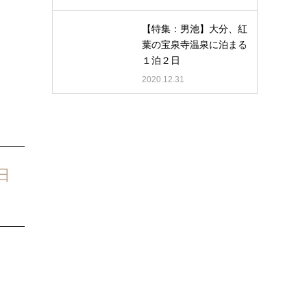
【特集：男池】大分、紅
葉の宝泉寺温泉に泊まる
１泊２日
2020.12.31
日