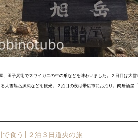
屋、田子兵衛でズワイガニの生の爪などを味わいました。２日目は大雪
ある大雪旭岳源流などを観光。２泊目の夜は帯広市にお泊り。肉居酒屋
川で食う│２泊３日道央の旅