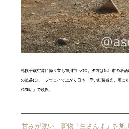
札幌千歳空港に降り立ち旭川市へGO。夕方は旭川市の居酒
の旭岳にロープウェイで上がり日本一早い紅葉観光、麓に
精肉店」で晩飯。
甘みが強い、新物「生さんま」を旭