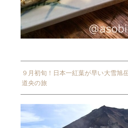
９月初旬！日本一紅葉が早い大雪旭
道央の旅