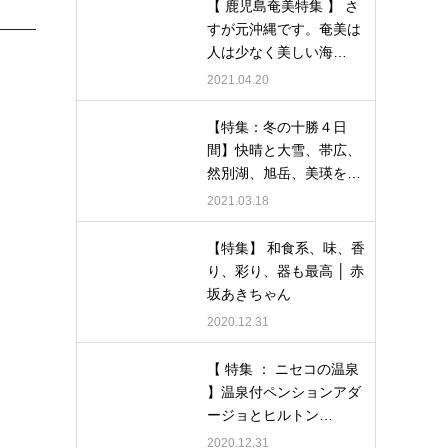
【 鹿児島奄美特集 】 さ
すが元沖縄です。奄美は
人は少なく美しい海…
2021.04.20
【特集：冬の十勝４日
間】快晴と大雪、帯広、
然別湖、旭岳、美瑛を…
2021.03.18
【特集】 和食系、味、香
り、彩り、器も最高 │ 赤
坂あきちゃん
2020.12.31
【 特集 ： ニセコの温泉
】温泉付ペンションアダ
ージョとヒルトン…
2020.12.31