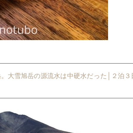
岳。大雪旭岳の源流水は中硬水だった│２泊３