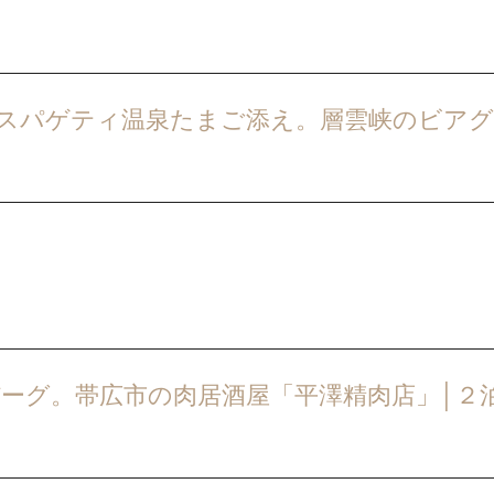
スパゲティ温泉たまご添え。層雲峡のビア
バーグ。帯広市の肉居酒屋「平澤精肉店」│２