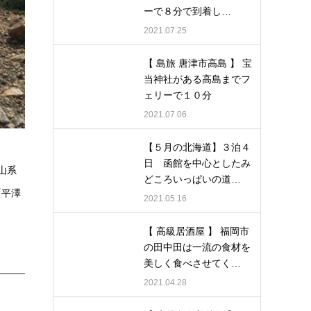
ーで８分で到着し…
2021.07.25
【 島旅 唐津市高島 】 宝
当神社がある高島までフ
ェリーで１０分
2021.07.06
【５月の北海道】３泊４
日 函館を中心としたみ
山系
どころいっぱいの道…
「平澤
2021.05.16
【 高級居酒屋 】 福岡市
の田中田は一流の食材を
美しく食べさせてく…
2021.04.28