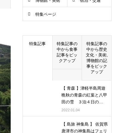
博物館・美術
宿泊・交通
特集ページ
館
特集記事
特集記事の
特集記事の
中から食事
中から歴史
記事をピッ
文化・美術,
クアップ
博物館の記
事をピック
アップ
【 青森 】津軽半島周遊
晩秋の青森の紅葉と八甲
田の雪 ３泊４日の…
2022.01.04
【 島旅 神集島 】 佐賀県
唐津市の神集島はフェリ