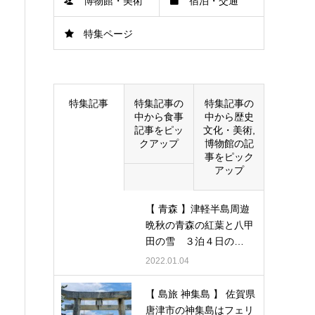
博物館・美術
宿泊・交通
特集ページ
館
特集記事
特集記事の
特集記事の
中から食事
中から歴史
記事をピッ
文化・美術,
クアップ
博物館の記
事をピック
アップ
【 青森 】津軽半島周遊
晩秋の青森の紅葉と八甲
田の雪 ３泊４日の…
2022.01.04
【 島旅 神集島 】 佐賀県
唐津市の神集島はフェリ