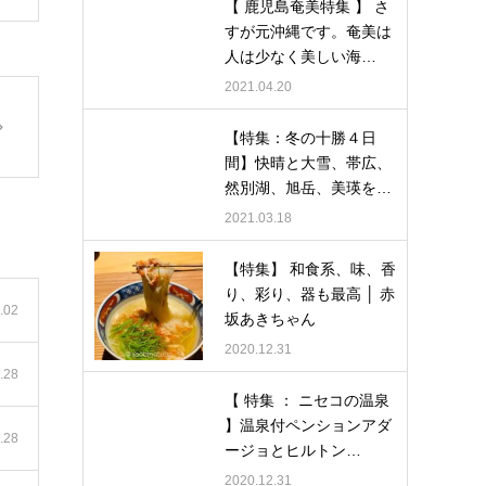
【 鹿児島奄美特集 】 さ
すが元沖縄です。奄美は
人は少なく美しい海…
2021.04.20
【特集：冬の十勝４日
間】快晴と大雪、帯広、
然別湖、旭岳、美瑛を…
2021.03.18
【特集】 和食系、味、香
り、彩り、器も最高 │ 赤
.02
坂あきちゃん
2020.12.31
.28
【 特集 ： ニセコの温泉
】温泉付ペンションアダ
.28
ージョとヒルトン…
2020.12.31