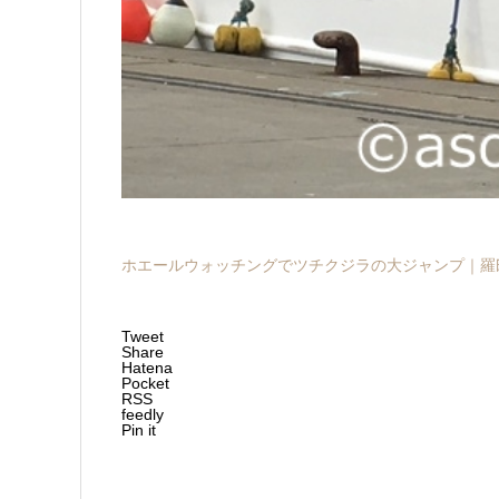
ホエールウォッチングでツチクジラの大ジャンプ｜羅
Tweet
Share
Hatena
Pocket
RSS
feedly
Pin it