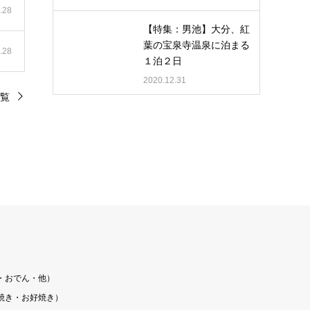
.28
【特集：男池】大分、紅
葉の宝泉寺温泉に泊まる
.28
１泊２日
2020.12.31
覧
・おでん・他）
焼き・お好焼き）