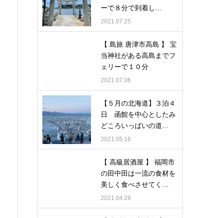
ーで８分で到着し…
2021.07.25
【 島旅 唐津市高島 】 宝
当神社がある高島までフ
ェリーで１０分
2021.07.06
【５月の北海道】３泊４
日 函館を中心としたみ
どころいっぱいの道…
2021.05.16
【 高級居酒屋 】 福岡市
の田中田は一流の食材を
美しく食べさせてく…
2021.04.28