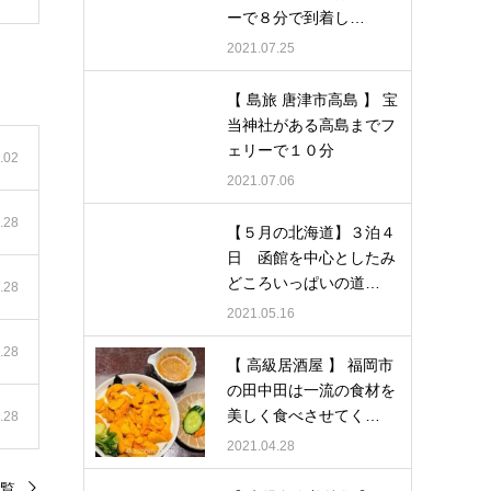
ーで８分で到着し…
2021.07.25
【 島旅 唐津市高島 】 宝
当神社がある高島までフ
ェリーで１０分
.02
2021.07.06
.28
【５月の北海道】３泊４
日 函館を中心としたみ
どころいっぱいの道…
.28
2021.05.16
.28
【 高級居酒屋 】 福岡市
の田中田は一流の食材を
美しく食べさせてく…
.28
2021.04.28
覧