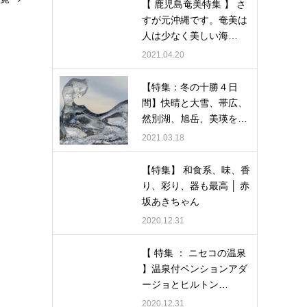
【 鹿児島奄美特集 】 さ
すが元沖縄です。奄美は
人は少なく美しい海…
2021.04.20
【特集：冬の十勝４日
間】快晴と大雪、帯広、
然別湖、旭岳、美瑛を…
2021.03.18
【特集】 和食系、味、香
り、彩り、器も最高 │ 赤
坂あきちゃん
2020.12.31
【 特集 ： ニセコの温泉
】温泉付ペンションアダ
ージョとヒルトン…
2020.12.31