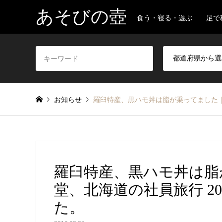
あそびの壺
食う・寝る・遊ぶ 足で
お知らせ
羅臼特産、黒ハモ丼は脂が乗ってました｜羅臼
羅臼特産、黒ハモ丼は脂
堂、北海道の社員旅行 2016
た。