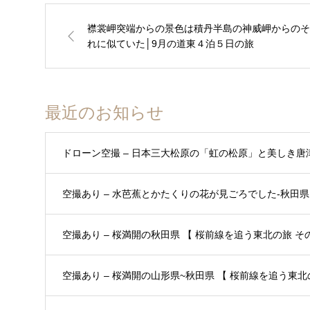
襟裳岬突端からの景色は積丹半島の神威岬からのそ
れに似ていた│9月の道東４泊５日の旅
最近のお知らせ
ドローン空撮 – 日本三大松原の「虹の松原」と美しき唐
空撮あり – 水芭蕉とかたくりの花が見ごろでした-秋田県 
空撮あり – 桜満開の秋田県 【 桜前線を追う東北の旅 その3
空撮あり – 桜満開の山形県~秋田県 【 桜前線を追う東北の