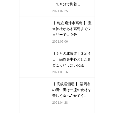
ーで８分で到着し…
2021.07.25
【 島旅 唐津市高島 】 宝
当神社がある高島までフ
ェリーで１０分
2021.07.06
【５月の北海道】３泊４
日 函館を中心としたみ
どころいっぱいの道…
2021.05.16
【 高級居酒屋 】 福岡市
の田中田は一流の食材を
美しく食べさせてく…
2021.04.28