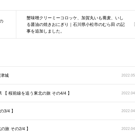
蟹味噌クリーミーコロッケ、加賀丸いも蕎麦、いし
の
る醤油の焼きおにぎり｜石川県小松市のむら田 の記
事を追加しました。
唐津城
2022.05
【 桜前線を追う東北の旅 その4/4 】
2022.04
3/4 】
2022.04
旅 その2/4 】
2022.04