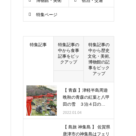
博物館・美術
宿泊・交通
特集ページ
館
特集記事
特集記事の
特集記事の
中から食事
中から歴史
記事をピッ
文化・美術,
クアップ
博物館の記
事をピック
アップ
【 青森 】津軽半島周遊
晩秋の青森の紅葉と八甲
田の雪 ３泊４日の…
2022.01.04
【 島旅 神集島 】 佐賀県
唐津市の神集島はフェリ