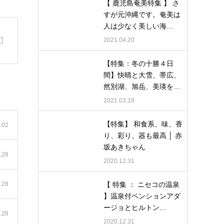
【 鹿児島奄美特集 】 さ
すが元沖縄です。奄美は
人は少なく美しい海…
2021.04.20
【特集：冬の十勝４日
間】快晴と大雪、帯広、
然別湖、旭岳、美瑛を…
2021.03.18
【特集】 和食系、味、香
.02
り、彩り、器も最高 │ 赤
坂あきちゃん
.28
2020.12.31
.28
【 特集 ： ニセコの温泉
】温泉付ペンションアダ
ージョとヒルトン…
.28
2020.12.31