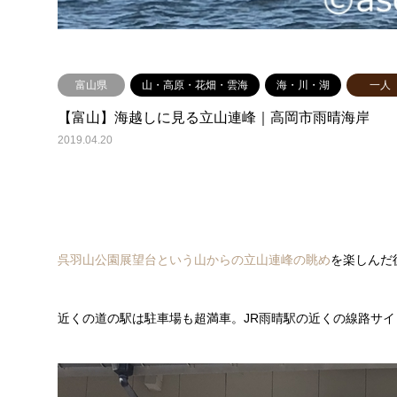
富山県
山・高原・花畑・雲海
海・川・湖
一人
【富山】海越しに見る立山連峰｜高岡市雨晴海岸
2019.04.20
呉羽山公園展望台という山からの立山連峰の眺め
を楽しんだ
近くの道の駅は駐車場も超満車。JR雨晴駅の近くの線路サ