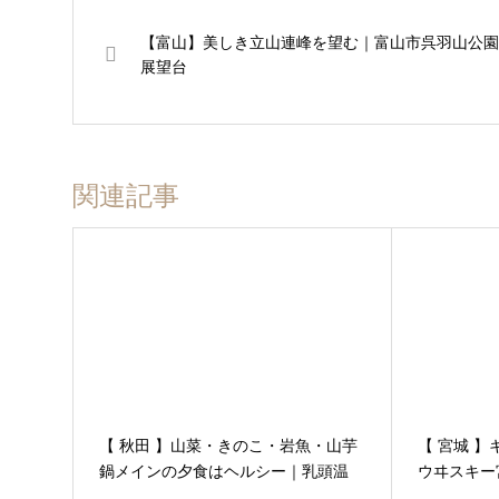
【富山】美しき立山連峰を望む｜富山市呉羽山公園
展望台
関連記事
【 秋田 】山菜・きのこ・岩魚・山芋
【 宮城 
鍋メインの夕食はヘルシー｜乳頭温
ウヰスキー
泉、鶴の湯 その３
り｜仙台市