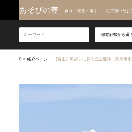
あそびの壺
食う・寝る・遊ぶ 足で稼いだお
紹介ページ
【富山】海越しに見る立山連峰｜高岡市雨