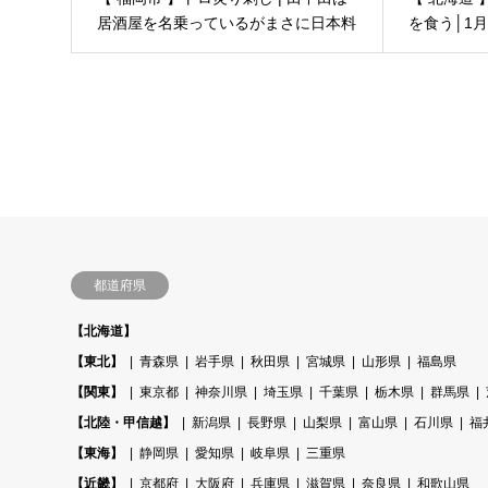
居酒屋を名乗っているがまさに日本料
を食う│1
理屋だ！
都道府県
【北海道】
【東北】
青森県
岩手県
秋田県
宮城県
山形県
福島県
【関東】
東京都
神奈川県
埼玉県
千葉県
栃木県
群馬県
【北陸・甲信越】
新潟県
長野県
山梨県
富山県
石川県
福
【東海】
静岡県
愛知県
岐阜県
三重県
【近畿】
京都府
大阪府
兵庫県
滋賀県
奈良県
和歌山県