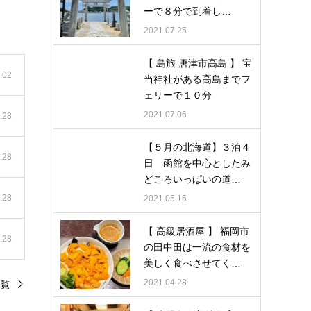
ーで８分で到着し…
2021.07.25
【 島旅 唐津市高島 】 宝
.02
当神社がある高島までフ
ェリーで１０分
2021.07.06
.28
【５月の北海道】３泊４
.28
日 函館を中心としたみ
どころいっぱいの道…
.28
2021.05.16
【 高級居酒屋 】 福岡市
.28
の田中田は一流の食材を
美しく食べさせてく…
2021.04.28
覧