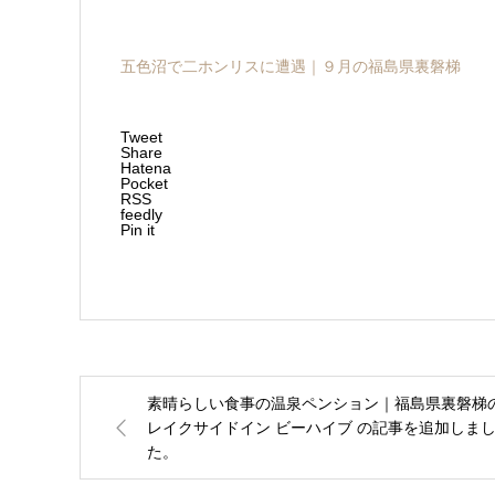
五色沼で二ホンリスに遭遇｜９月の福島県裏磐梯
Tweet
Share
Hatena
Pocket
RSS
feedly
Pin it
素晴らしい食事の温泉ペンション｜福島県裏磐梯
レイクサイドイン ビーハイブ の記事を追加しま
た。