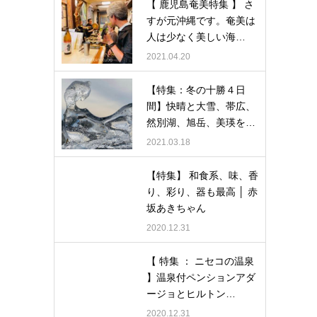
【 鹿児島奄美特集 】 さ
すが元沖縄です。奄美は
人は少なく美しい海…
2021.04.20
【特集：冬の十勝４日
間】快晴と大雪、帯広、
然別湖、旭岳、美瑛を…
2021.03.18
【特集】 和食系、味、香
り、彩り、器も最高 │ 赤
坂あきちゃん
2020.12.31
【 特集 ： ニセコの温泉
】温泉付ペンションアダ
ージョとヒルトン…
2020.12.31