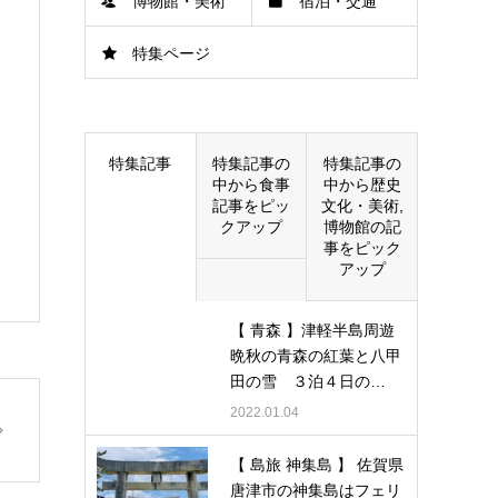
博物館・美術
宿泊・交通
特集ページ
館
特集記事
特集記事の
特集記事の
中から食事
中から歴史
記事をピッ
文化・美術,
クアップ
博物館の記
事をピック
アップ
【 青森 】津軽半島周遊
晩秋の青森の紅葉と八甲
田の雪 ３泊４日の…
2022.01.04
【 島旅 神集島 】 佐賀県
唐津市の神集島はフェリ