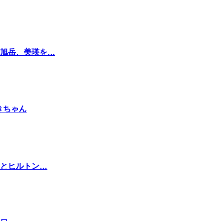
旭岳、美瑛を…
きちゃん
ョとヒルトン…