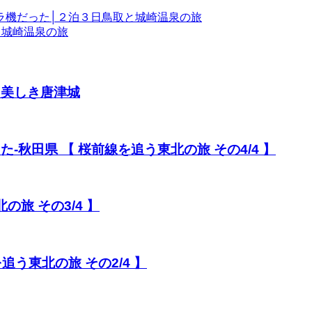
ペラ機だった│２泊３日鳥取と城崎温泉の旅
と城崎温泉の旅
と美しき唐津城
-秋田県 【 桜前線を追う東北の旅 その4/4 】
の旅 その3/4 】
追う東北の旅 その2/4 】