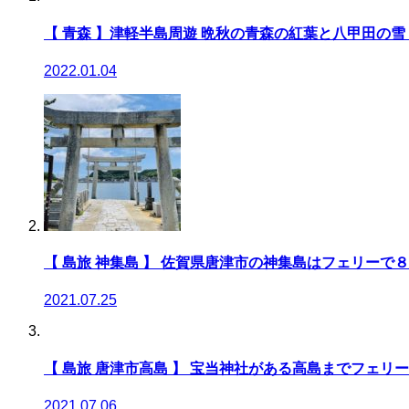
【 青森 】津軽半島周遊 晩秋の青森の紅葉と八甲田の
2022.01.04
【 島旅 神集島 】 佐賀県唐津市の神集島はフェリーで
2021.07.25
【 島旅 唐津市高島 】 宝当神社がある高島までフェリ
2021.07.06