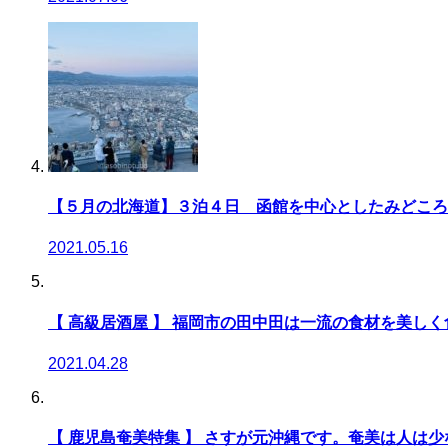
【５月の北海道】３泊４日 函館を中心としたみどころ
2021.05.16
【 高級居酒屋 】 福岡市の田中田は一流の食材を美し
2021.04.28
【 鹿児島奄美特集 】 さすが元沖縄です。奄美は人は