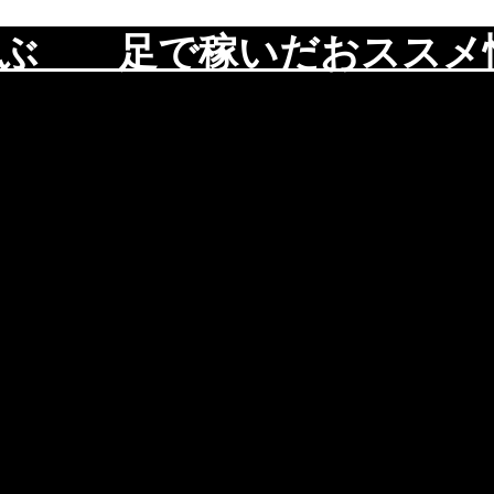
遊ぶ 足で稼いだおスス