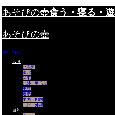
食う・寝る・
あそびの壺
あそびの壺
検索
menu
地域
北海道
東北
関東
北陸・甲信越
東海
近畿
中国・四国
九州・沖縄
目的