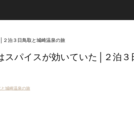
│２泊３日鳥取と城崎温泉の旅
はスパイスが効いていた│２泊３
取と城崎温泉の旅