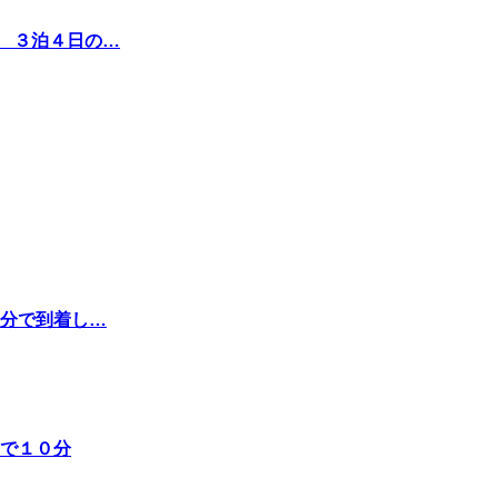
雪 ３泊４日の…
８分で到着し…
ーで１０分