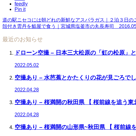
feedly
Pin it
道の駅ニセコには朝どれの新鮮なアスパラガス｜２泊３日のニセコの
殻付き雲丹を鮨屋で食う｜宮城県塩釜市の丸長寿司 2016.05
最近のお知らせ
ドローン空撮 – 日本三大松原の「虹の松原」
2022.05.02
空撮あり – 水芭蕉とかたくりの花が見ごろでした
2022.04.28
空撮あり – 桜満開の秋田県 【 桜前線を追う東北
2022.04.28
空撮あり – 桜満開の山形県~秋田県 【 桜前線を