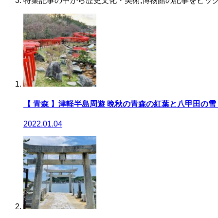
特集記事の中から歴史文化・美術,博物館の記事をピッ
【 青森 】津軽半島周遊 晩秋の青森の紅葉と八甲田の
2022.01.04