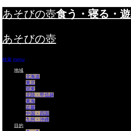
食う・寝る・
あそびの壺
あそびの壺
検索
menu
地域
北海道
東北
関東
北陸・甲信越
東海
近畿
中国・四国
九州・沖縄
目的