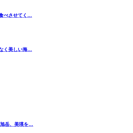
く食べさせてく…
少なく美しい海…
旭岳、美瑛を…