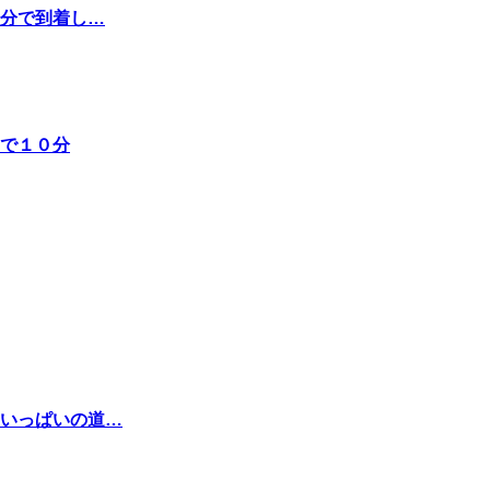
８分で到着し…
ーで１０分
いっぱいの道…