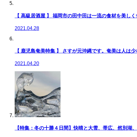
【 高級居酒屋 】 福岡市の田中田は一流の食材を美し
2021.04.28
【 鹿児島奄美特集 】 さすが元沖縄です。奄美は人は
2021.04.20
【特集：冬の十勝４日間】快晴と大雪、帯広、然別湖、