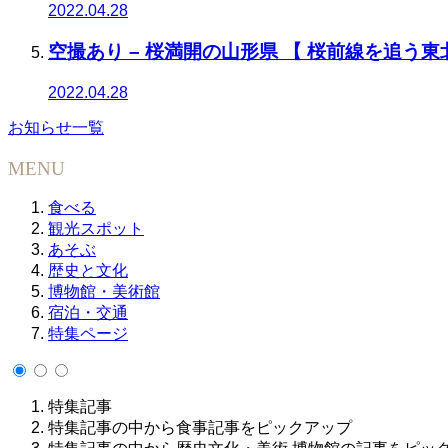
2022.04.28
空撮あり – 桜満開の山形県 【 桜前線を追う東北
2022.04.28
お知らせ一覧
MENU
食べる
観光スポット
あそぶ
歴史と文化
博物館・美術館
宿泊・交通
特集ページ
特集記事
特集記事の中から食事記事をピックアップ