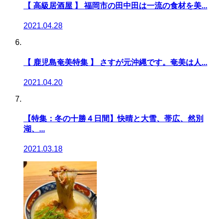
【 高級居酒屋 】 福岡市の田中田は一流の食材を美...
2021.04.28
【 鹿児島奄美特集 】 さすが元沖縄です。奄美は人...
2021.04.20
【特集：冬の十勝４日間】快晴と大雪、帯広、然別
湖、...
2021.03.18