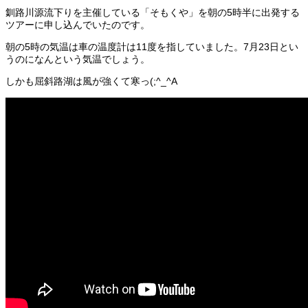
釧路川源流下りを主催している「そもくや」を朝の5時半に出発する
ツアーに申し込んでいたのです。
朝の5時の気温は車の温度計は11度を指していました。7月23日とい
うのになんという気温でしょう。
しかも屈斜路湖は風が強くて寒っ(;^_^A