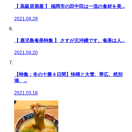
【 高級居酒屋 】 福岡市の田中田は一流の食材を美...
2021.04.28
【 鹿児島奄美特集 】 さすが元沖縄です。奄美は人...
2021.04.20
【特集：冬の十勝４日間】快晴と大雪、帯広、然別
湖、...
2021.03.18