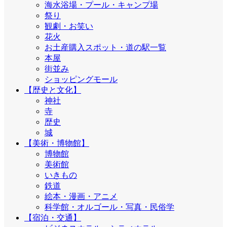
海水浴場・プール・キャンプ場
祭り
観劇・お笑い
花火
お土産購入スポット・道の駅一覧
本屋
街並み
ショッピングモール
【歴史と文化】
神社
寺
歴史
城
【美術・博物館】
博物館
美術館
いきもの
鉄道
絵本・漫画・アニメ
科学館・オルゴール・写真・民俗学
【宿泊・交通】