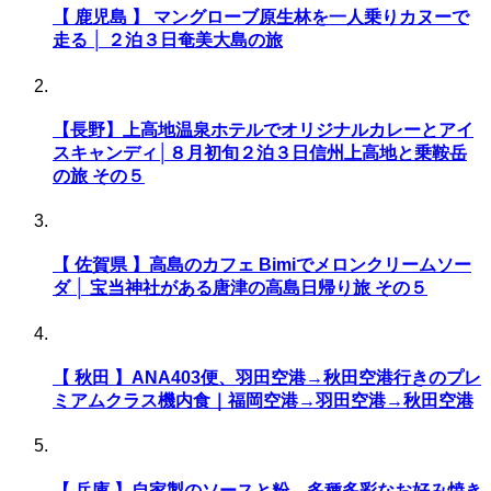
【 鹿児島 】 マングローブ原生林を一人乗りカヌーで
走る │ ２泊３日奄美大島の旅
【長野】上高地温泉ホテルでオリジナルカレーとアイ
スキャンディ│８月初旬２泊３日信州上高地と乗鞍岳
の旅 その５
【 佐賀県 】高島のカフェ Bimiでメロンクリームソー
ダ │ 宝当神社がある唐津の高島日帰り旅 その５
【 秋田 】ANA403便、羽田空港→秋田空港行きのプレ
ミアムクラス機内食｜福岡空港→羽田空港→秋田空港
【 兵庫 】自家製のソースと粉、多種多彩なお好み焼き