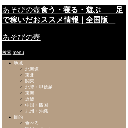
食う・寝る・遊ぶ 足
あそびの壺
で稼いだおススメ情報｜全国版
あそびの壺
検索
menu
地域
北海道
東北
関東
北陸・甲信越
東海
近畿
中国・四国
九州・沖縄
目的
食べる