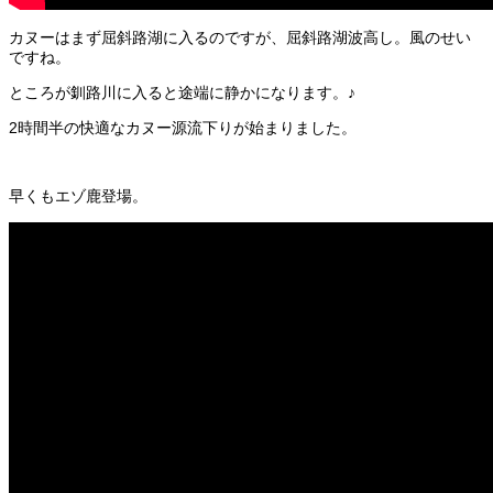
カヌーはまず屈斜路湖に入るのですが、屈斜路湖波高し。風のせい
ですね。
ところが釧路川に入ると途端に静かになります。♪
2時間半の快適なカヌー源流下りが始まりました。
早くもエゾ鹿登場。