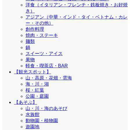
洋食（イタリアン・フレンチ・鉄板焼き・お好焼
き）
アジアン（中華・インド・タイ・ベトナム・カレ
ー・その他）
創作料理
焼肉・ステーキ
麺類
鍋
スイーツ・アイス
果物
軽食・喫茶店・BAR
【観光スポット】
山・高原・花畑・雲海
海・川・湖
桜・紅葉
公園・庭園
【あそぶ】
山・川・海のあそび
水族館
動物園・植物園
遊園地