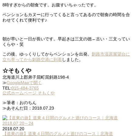
8時すぎからの朝食です。お腹すいちゃったです。
ペンションもカヌーに行ってくると言ってあるので朝食の時間を合
わせてくれて便利です♪
朝が早いと一日が長いです。早起きは三文の徳←古い・三文ってい
くらや・笑
この後、ゆっくりしてからペンションを出発。
釧路市湿原展望台に
立ち寄ってから釧路空港に到着
しました。
☆そもくや
北海道川上郡弟子屈町屈斜路198-4
≫
GoogleMapで開く
TEL:
015-484-3765
公式ホームページ そもくや
≫筆者：おのちん
≫あそんだ日：2018.07.23
2018.07.20
【道東の旅】道東４日間のグルメと遊びのコース｜北海道