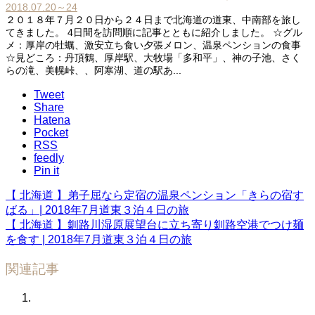
2018.07.20～24
２０１８年７月２０日から２４日まで北海道の道東、中南部を旅し
てきました。 4日間を訪問順に記事とともに紹介しました。 ☆グル
メ：厚岸の牡蠣、激安立ち食い夕張メロン、温泉ペンションの食事
☆見どころ：丹頂鶴、厚岸駅、大牧場「多和平」、神の子池、さく
らの滝、美幌峠、、阿寒湖、道の駅あ...
Tweet
Share
Hatena
Pocket
RSS
feedly
Pin it
【 北海道 】弟子屈なら定宿の温泉ペンション「きらの宿す
ばる」| 2018年7月道東３泊４日の旅
【 北海道 】釧路川湿原展望台に立ち寄り釧路空港でつけ麺
を食す | 2018年7月道東３泊４日の旅
関連記事