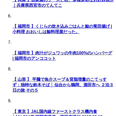
｜兵庫県西宮市のてんてこ
【 福岡市 】くじらの炊き込みごはんと鯨の竜田揚げ |
小料理 おおいしは鯨料理屋だった。
【 福岡市 】肉汁がジュワッの牛肉100%のハンバーグ
| 福岡市のアンココット
【 山形 】 平麺で魚介スープ＆背脂増量のこてっす
ず：独特な鈴木そば │ 仙台から鶴岡、酒田市へ ２泊３
日の旅 その５
【 東京 】JAL国内線ファーストクラス機内食