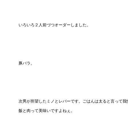
いろいろ２人前づつオーダーしました。
豚バラ。
次男が所望したミノとレバーです。ごはんは太ると言って我
飯と肉って美味いですよねぇ。