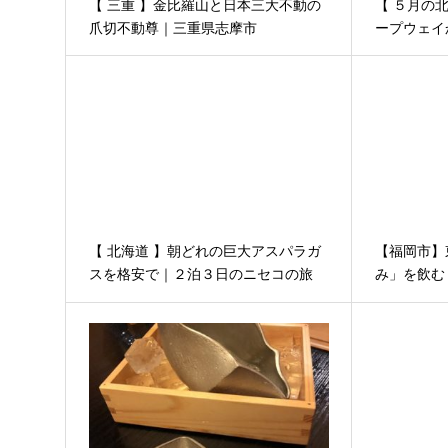
【 三重 】金比羅山と日本三大不動の
【 ５月の
爪切不動尊｜三重県志摩市
ープウェイ
館の旅 そ
【 北海道 】朝どれの巨大アスパラガ
【福岡市】
スを格安で｜２泊３日のニセコの旅
み」を飲む