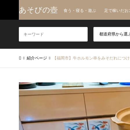
あそびの壺
食う・寝る・遊ぶ 足で稼いだお
紹介ページ
【福岡市】牛ホルモン串をみそだれにつけて