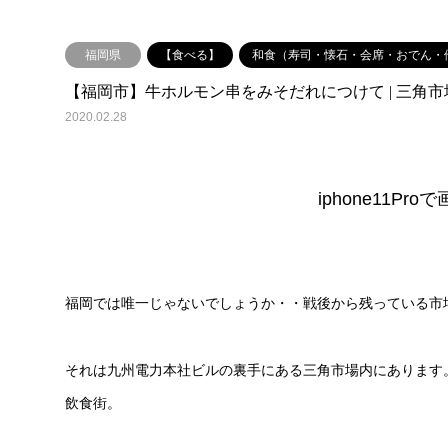
福岡県
【食べる】
和食（寿司・懐石・会席・おでん・
【福岡市】牛ホルモン串をみそだれにつけて | 三角
2020.02.28
iphone11P
福岡では唯一じゃないでしょうか・・戦後から残っている市
それは九州電力本社ビルの裏手にある三角市場内にあります
飲食街。