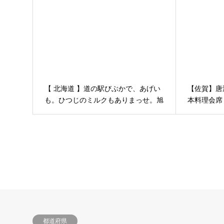
【 北海道 】道の駅びぶかで、あげい
【佐賀】唐
も。ひつじのミルクもありまっせ。旭
本料理会席
川～稚内 │ ３泊４日道北の旅
豆腐店
都道府県