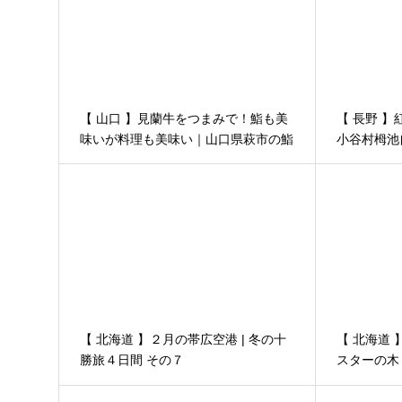
【 山口 】見蘭牛をつまみで！鮨も美
【 長野 
味いが料理も美味い｜山口県萩市の鮨
小谷村栂池自然
豊月
【 北海道 】２月の帯広空港 | 冬の十
【 北海道
勝旅４日間 その７
スターの木
十勝旅４日