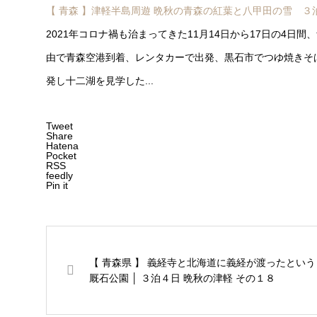
【 青森 】津軽半島周遊 晩秋の青森の紅葉と八甲田の雪 ３
2021年コロナ禍も治まってきた11月14日から17日の4日
由で青森空港到着、レンタカーで出発、黒石市でつゆ焼きそ
発し十二湖を見学した...
Tweet
Share
Hatena
Pocket
RSS
feedly
Pin it
【 青森県 】 義経寺と北海道に義経が渡ったという
厩石公園 │ ３泊４日 晩秋の津軽 その１８