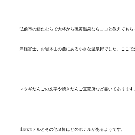
弘前市の鮨たむらで大将から硫黄温泉ならココと教えてもら
津軽富士、お岩木山の麓にある小さな温泉街でした。ここで
マタギだんごの文字や焼きだんご直売所など書いてあります
山のホテルとその他３軒ほどのホテルがあるようです。