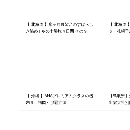
【 北海道 】扇ヶ原展望台のすばらし
【 北海道
き眺め | 冬の十勝旅４日間 その９
タ｜札幌千
ト
【 沖縄 】ANAプレミアムクラスの機
【鳥取県】
内食、福岡～那覇往復
出雲大社別
2018.06.08~09
│２泊３日