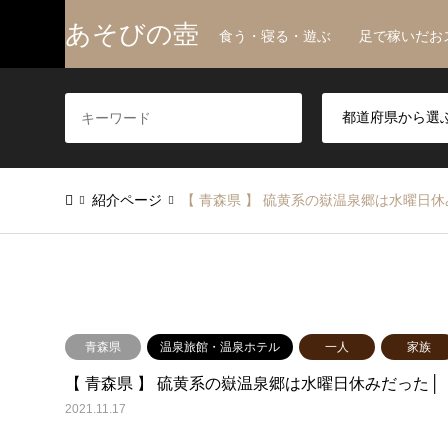
あそびの壺
食う・寝る・遊ぶ 足で稼いだお
紹介ページ
【 青森県 】 硫黄系の嶽温泉郷は水曜日休
青森県
温泉旅館・温泉ホテル
一人
家族
【 青森県 】 硫黄系の嶽温泉郷は水曜日休みだった│ 
2021.11.17