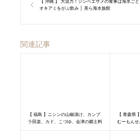
【 沖縄 】 大迫力！ジンベエザメの食事は海水ごと
オキアミをがぶ飲み │ 美ら海水族館
関連記事
【 福島 】ニシンの山椒漬け、カンプ
【 青森県
ラ田楽、カド、こづゆ、会津の郷土料
むーもんせ
理が満載：籠太│【7月】2泊３日、尾
津軽 その
瀬と会津の旅 その３