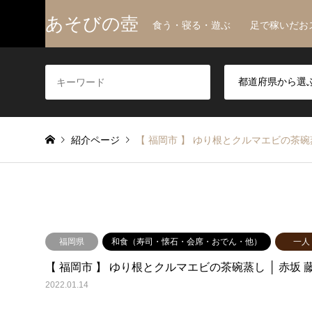
あそびの壺
食う・寝る・遊ぶ 足で稼いだお
紹介ページ
【 福岡市 】 ゆり根とクルマエビの茶碗蒸
福岡県
和食（寿司・懐石・会席・おでん・他）
一人
【 福岡市 】 ゆり根とクルマエビの茶碗蒸し │ 赤坂 
2022.01.14