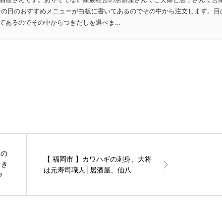
その日のおすすめメニューが白板に書いてあるのでその中から注文します。目
あるのでその中からつきだしを選べま...
いの
【 福岡市 】カワハギの刺身、大将
ちき
は元寿司職人│居酒屋、仙八
ク