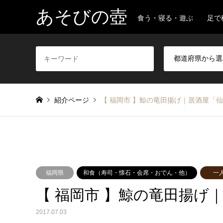
あそびの壺
食う・寝る・遊ぶ 足で
紹介ページ
【 福岡市 】鯨の竜田揚げ｜居酒屋「仙
福岡県
和食（寿司・懐石・会席・おでん・他）
一
【 福岡市 】鯨の竜田揚げ
2017.07.03