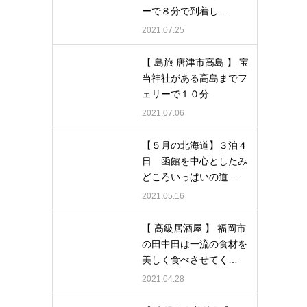
ーで８分で到着し…
2021.07.25
【 島旅 唐津市高島 】 宝
当神社がある高島までフ
ェリーで１０分
2021.07.06
【５月の北海道】３泊４
日 函館を中心としたみ
どころいっぱいの道…
2021.05.16
【 高級居酒屋 】 福岡市
の田中田は一流の食材を
美しく食べさせてく…
2021.04.28