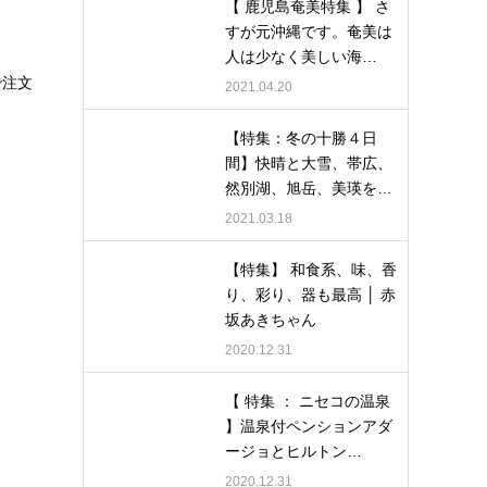
【 鹿児島奄美特集 】 さ
すが元沖縄です。奄美は
人は少なく美しい海…
で注文
2021.04.20
【特集：冬の十勝４日
間】快晴と大雪、帯広、
然別湖、旭岳、美瑛を…
2021.03.18
【特集】 和食系、味、香
り、彩り、器も最高 │ 赤
坂あきちゃん
2020.12.31
【 特集 ： ニセコの温泉
】温泉付ペンションアダ
ージョとヒルトン…
2020.12.31