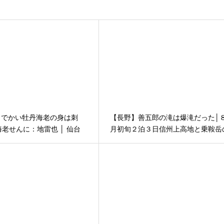
】 でかい牡丹海老の身は刺
【長野】善五郎の滝は爆滝だった│
老せんに：地雷也 │ 仙台
月初旬２泊３日信州上高地と乗鞍岳
酒田市へ ２泊３日の旅 そ
旅 その１４