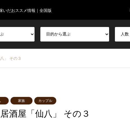
稼いだおススメ情報｜全国版
八」 その３
人
家族
カップル
｜居酒屋「仙八」 その３