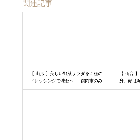
関連記事
【 山形 】美しい野菜サラダを２種の
【 仙台 
ドレッシングで味わう ： 鶴岡市のみ
身、頭は海
なぐち │ 【４月】仙台から鶴岡、酒
から鶴岡、
田市へ ２泊３日の旅 その７
の２