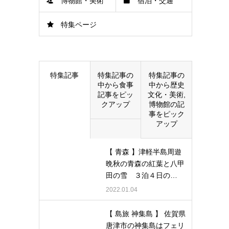
博物館・美術
宿泊・交通
特集ページ
館
特集記事
特集記事の
特集記事の
中から食事
中から歴史
記事をピッ
文化・美術,
クアップ
博物館の記
事をピック
アップ
【 青森 】津軽半島周遊
晩秋の青森の紅葉と八甲
田の雪 ３泊４日の…
2022.01.04
【 島旅 神集島 】 佐賀県
唐津市の神集島はフェリ