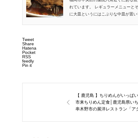
れています。 レギュラーメニューと
に大皿というにはこぶりな中皿が置いて
Tweet
Share
Hatena
Pocket
RSS
feedly
Pin it
【 鹿児島 】ちりめんがいっぱ
市来ちりめん定食│鹿児島県い
串木野市の展洋レストラン「ア
ア」