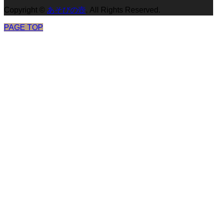
Copyright
©
あそびの壺
. All Rights Reserved.
PAGE TOP