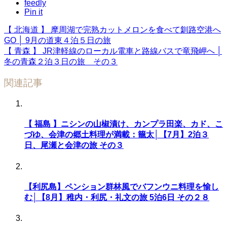
feedly
Pin it
【 北海道 】 摩周湖で完熟カットメロンを食べて釧路空港へ
GO │ 9月の道東４泊５日の旅
【 青森 】 JR津軽線のローカル電車と路線バスで竜飛岬へ │
冬の青森２泊３日の旅 その３
関連記事
【 福島 】ニシンの山椒漬け、カンプラ田楽、カド、こ
づゆ、会津の郷土料理が満載：籠太│【7月】2泊３
日、尾瀬と会津の旅 その３
【利尻島】ペンション群林風でバフンウニ料理を愉し
む│【8月】稚内・利尻・礼文の旅 5泊6日 その２８