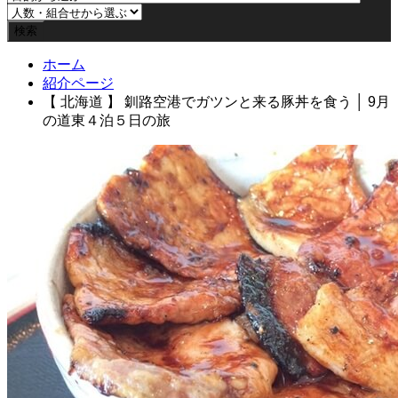
ホーム
紹介ページ
【 北海道 】 釧路空港でガツンと来る豚丼を食う │ 9月
の道東４泊５日の旅