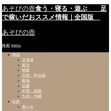
食う・寝る・遊ぶ 足
あそびの壺
で稼いだおススメ情報｜全国版
あそびの壺
検索
menu
地域
北海道
東北
関東
北陸・甲信越
東海
近畿
中国・四国
九州・沖縄
目的
食べる