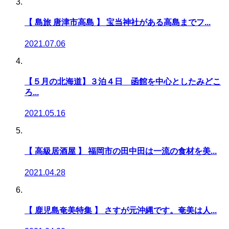
【 島旅 唐津市高島 】 宝当神社がある高島までフ...
2021.07.06
【５月の北海道】３泊４日 函館を中心としたみどこ
ろ...
2021.05.16
【 高級居酒屋 】 福岡市の田中田は一流の食材を美...
2021.04.28
【 鹿児島奄美特集 】 さすが元沖縄です。奄美は人...