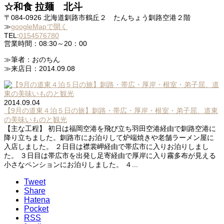
☆和食 拉麺 北斗
〒084-0926 北海道釧路市鶴丘２ たんちょう釧路空港２階
≫
googleMapで開く
TEL:
0154576780
営業時間：08:30～20：00
≫筆者：おのちん
≫来店日：2014.09.08
2014.09.04
【9月の道東４泊５日の旅】釧路・帯広・厚岸・根室・弟子屈、道東
の美味いものと観光
【主な工程】 初日は福岡空港を飛び立ち羽田空港経由で釧路空港に
降り立ちました。釧路市にお泊りして炉端焼きや老舗ラーメン屋に
入店しました。 ２日目は襟裳岬経由で帯広市に入りお泊りしまし
た。 ３日目は帯広市を出発し足寄経由で厚岸に入り霧多布が見える
小さなペンションにお泊りしました。 ４...
Tweet
Share
Hatena
Pocket
RSS