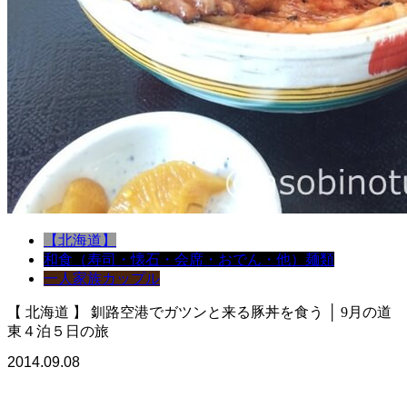
【北海道】
和食（寿司・懐石・会席・おでん・他）
麺類
一人
家族
カップル
【 北海道 】 釧路空港でガツンと来る豚丼を食う │ 9月の道
東４泊５日の旅
2014.09.08