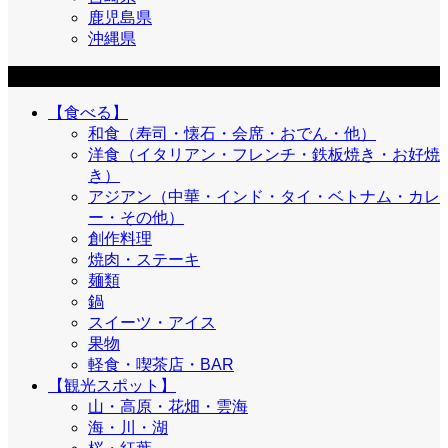
鹿児島県
沖縄県
目的
【食べる】
和食（寿司・懐石・会席・おでん・他）
洋食（イタリアン・フレンチ・鉄板焼き・お好焼
き）
アジアン（中華・インド・タイ・ベトナム・カレ
ー・その他）
創作料理
焼肉・ステーキ
麺類
鍋
スイーツ・アイス
果物
軽食・喫茶店・BAR
【観光スポット】
山・高原・花畑・雲海
海・川・湖