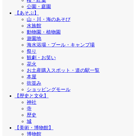
桜・紅葉
公園・庭園
【あそぶ】
山・川・海のあそび
水族館
動物園・植物園
遊園地
海水浴場・プール・キャンプ場
祭り
観劇・お笑い
花火
お土産購入スポット・道の駅一覧
本屋
街並み
ショッピングモール
【歴史と文化】
神社
寺
歴史
城
【美術・博物館】
博物館