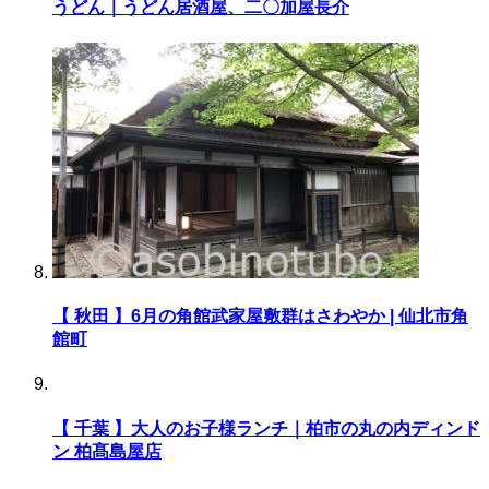
うどん｜うどん居酒屋、二〇加屋長介
【 秋田 】6月の角館武家屋敷群はさわやか | 仙北市角
館町
【 千葉 】大人のお子様ランチ｜柏市の丸の内ディンド
ン 柏髙島屋店