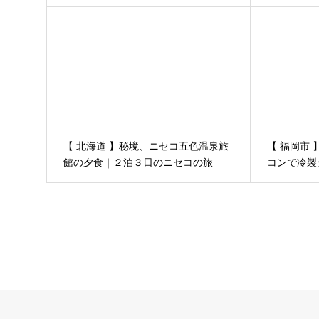
３泊４日 晩秋の津軽 その４
店
【 北海道 】秘境、ニセコ五色温泉旅
【 福岡市
館の夕食｜２泊３日のニセコの旅
コンで冷製
その6