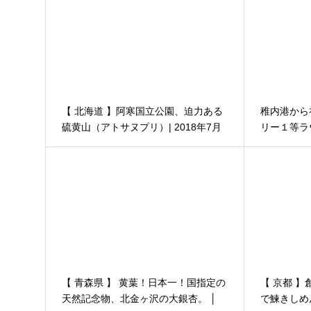
【 北海道 】阿寒国立公園、迫力ある
稚内港から
硫黄山（アトサヌプリ）| 2018年7月
リー１等ラ
道東３泊４日の旅
た│【8月
6日 その８
【 青森県 】 黄葉！日本一！国指定の
【 京都 
天然記念物、北金ヶ沢の大銀杏。 │
で鰊きしめ