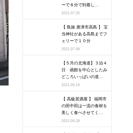
ーで８分で到着し…
2021.07.25
【 島旅 唐津市高島 】 宝
当神社がある高島までフ
ェリーで１０分
2021.07.06
【５月の北海道】３泊４
日 函館を中心としたみ
どころいっぱいの道…
2021.05.16
【 高級居酒屋 】 福岡市
の田中田は一流の食材を
美しく食べさせてく…
2021.04.28