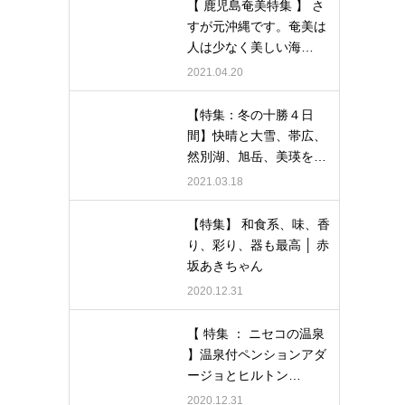
【 鹿児島奄美特集 】 さ
すが元沖縄です。奄美は
人は少なく美しい海…
2021.04.20
【特集：冬の十勝４日
間】快晴と大雪、帯広、
然別湖、旭岳、美瑛を…
2021.03.18
【特集】 和食系、味、香
り、彩り、器も最高 │ 赤
坂あきちゃん
2020.12.31
【 特集 ： ニセコの温泉
】温泉付ペンションアダ
ージョとヒルトン…
2020.12.31