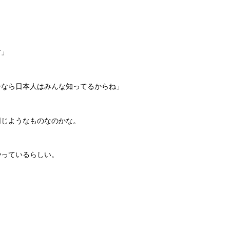
す」
ーなら日本人はみんな知ってるからね」
同じようなものなのかな。
やっているらしい。