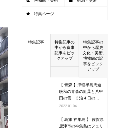
博物館・美術
宿泊・交通
特集ページ
館
特集記事
特集記事の
特集記事の
中から食事
中から歴史
記事をピッ
文化・美術,
クアップ
博物館の記
事をピック
アップ
【 青森 】津軽半島周遊
晩秋の青森の紅葉と八甲
田の雪 ３泊４日の…
2022.01.04
【 島旅 神集島 】 佐賀県
唐津市の神集島はフェリ