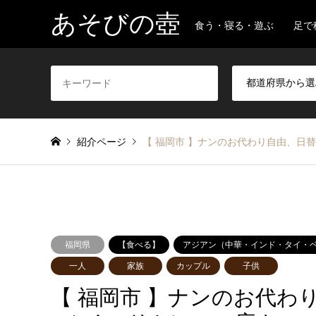
あそびの壺
食う・寝る・遊ぶ 足で
紹介ページ
【 福岡市 】ナンのお代わり自由、日
福岡県
【食べる】
アジアン（中華・インド・タイ・
一人
家族
カップル
子供
【 福岡市 】ナンのお代