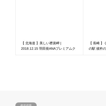
２
ス」その２
【 北海道 】美しい襟裳岬 |
【 長崎 】
2018.12.15 羽田発ANAプレミアムク
の駅 彼杵
ラスの機内食と釧路空港
都道府県