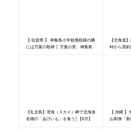
【 佐賀県 】 神集島小学校廃校跡の隣
【北海道】
には万葉の歌碑 │ 万葉の里、神集島
峠から屈斜
の日帰り旅 その５
その9（旅
【礼文島】澄海（スカイ）岬で北海道
【 沖縄 
名物の「あげいも」を食う│【8月】
お刺身「新
稚内・利尻・礼文の旅 5泊6日 その１
チリゾート