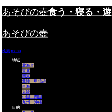
食う・寝る・
あそびの壺
あそびの壺
検索
menu
地域
北海道
東北
関東
北陸・甲信越
東海
近畿
中国・四国
九州・沖縄
目的