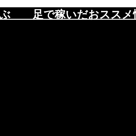
遊ぶ 足で稼いだおスス