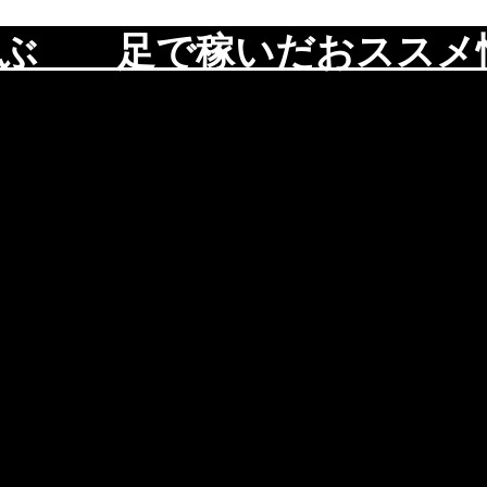
遊ぶ 足で稼いだおスス