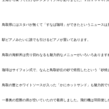
鳥取県にはスタバが無くて「すなば珈琲」ができたというニュースは
駅ピアノみたいに誰でも引けるピアノが置いてあります。
鳥取の海鮮丼は売り切れなるも魅力的なメニューがいろいろあります
珈琲はサイフォン式で、なんと鳥取砂丘の砂で焙煎したという「砂焼
鳥取の蟹とホワイトソースが入った「かにホットサンド」も魅力的で
一番奥の窓際の席が空いていたので着席しました。飛行機は羽田便し