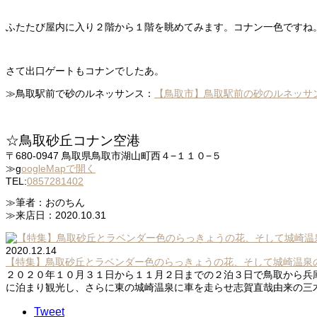
ふたたび屋内に入り２階から１階を眺めてみます。コナン一色ですね
さて出口ゲートもコナンでしたあ。
≫鳥取駅前で砂のルネッサンス：
【鳥取市】鳥取駅前の砂のルネッサ
☆鳥取砂丘コナン空港
〒680-0947 鳥取県鳥取市湖山町西４−１１０−５
≫g
oogleMapで開く
TEL:
0857281402
≫筆者：おのちん
≫来店日：2020.10.31
2020.12.14
【特集】鳥取砂丘とラベンダー色のらっきょうの花、そして城崎温泉
２０２０年１０月３１日から１１月２日までの２泊３日で鳥取から兵庫
に泊まり観光し、さらに東の城崎温泉に車を走らせ志賀直哉由来の三木屋
Tweet