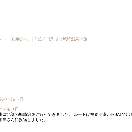
。
ンス「風神雷神」│２泊３日鳥取と城崎温泉の旅
の２泊３日
県北部の城崎温泉に行ってきました。 ルートは福岡空港からJALで
さんに投宿しました。 ...