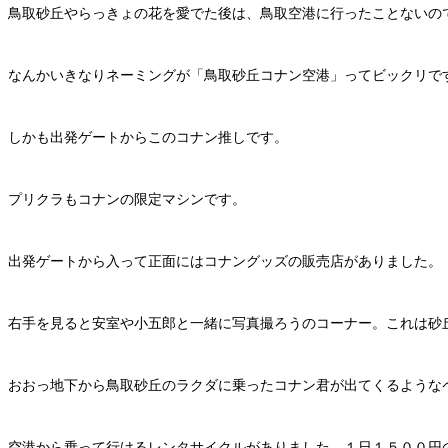
鳥取砂丘やらっきょの花を愛でた後は、鳥取空港に行ったことないの
なんかいきなりネーミングが「鳥取砂丘コナン空港」ってビックリで
しかも出発ゲートからこのコナン推しです。
プリクラもコナンの限定マシンです。
出発ゲートから入って正面にはコナングッズの販売店がありました。
右手を見ると安室や小五郎と一緒に写真撮ろうのコーナー。これは砂
おおっ地下から鳥取砂丘のラクダに乗ったコナン君が出てくるような
空港から乗って行けるレンタサイクルがありました。１日１５００円