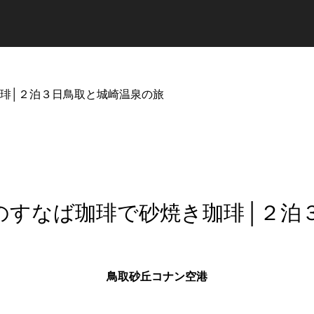
琲│２泊３日鳥取と城崎温泉の旅
のすなば珈琲で砂焼き珈琲│２泊
鳥取砂丘コナン空港