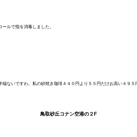
コールで指を消毒しました。
半端ないですわ。私の砂焼き珈琲４４０円より５５円だけお高い４９５
鳥取砂丘コナン空港の２F