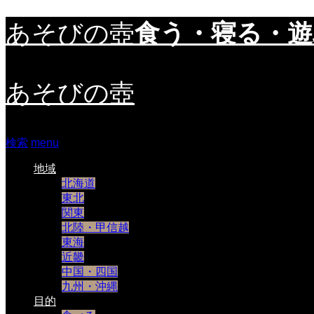
食う・寝る・
あそびの壺
あそびの壺
検索
menu
地域
北海道
東北
関東
北陸・甲信越
東海
近畿
中国・四国
九州・沖縄
目的