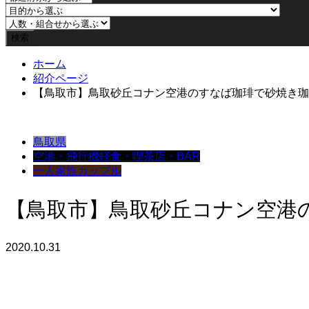
ホーム
紹介ページ
【鳥取市】鳥取砂丘コナン空港のすなば珈琲で砂焼き珈
鳥取県
空港・飛行機
軽食・喫茶店・BAR
一人
家族
カップル
【鳥取市】鳥取砂丘コナン空港
2020.10.31