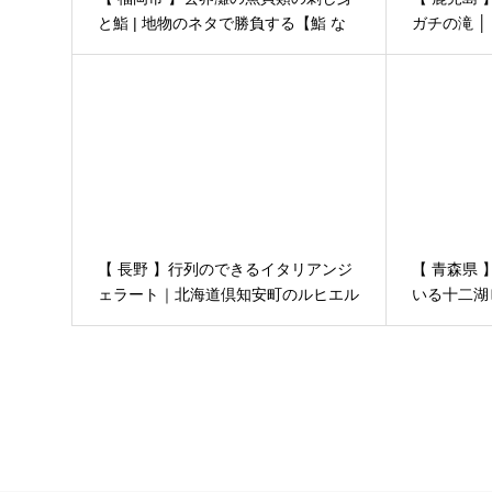
と鮨 | 地物のネタで勝負する【鮨 な
ガチの滝 
にわ】
【 長野 】行列のできるイタリアンジ
【 青森県
ェラート｜北海道倶知安町のルヒエル
いる十二湖
４日 晩秋