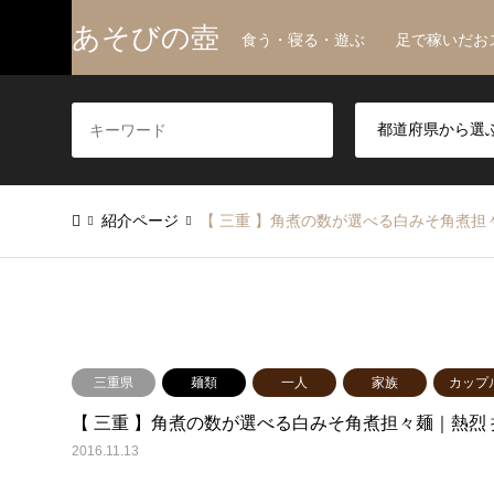
あそびの壺
食う・寝る・遊ぶ 足で稼いだお
紹介ページ
【 三重 】角煮の数が選べる白みそ角煮担
三重県
麺類
一人
家族
カップ
【 三重 】角煮の数が選べる白みそ角煮担々麺｜熱烈 
2016.11.13