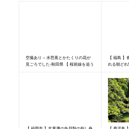
空撮あり – 水芭蕉とかたくりの花が
【 福島 
見ごろでした-秋田県 【 桜前線を追う
れる朝どれ
東北の旅 その4/4 】
｜福島県裏
ビーハイブ
【 福岡市 】玄界灘の魚貝類の刺し身
【 鹿児島