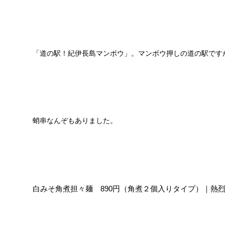
「道の駅！紀伊長島マンボウ」。マンボウ押しの道の駅です
蛸串なんぞもありました。
白みそ角煮担々麺 890円（角煮２個入りタイプ）｜熱烈