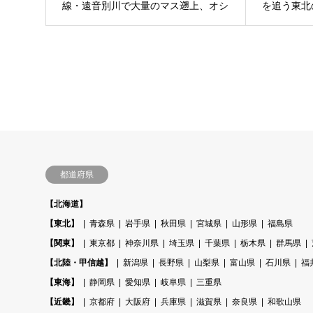
線・遠音別川で大量のマス遡上、オシ
を追う東北の
ンコシンの滝｜社員旅行
都道府県
【北海道】
【東北】
青森県
岩手県
秋田県
宮城県
山形県
福島県
【関東】
東京都
神奈川県
埼玉県
千葉県
栃木県
群馬県
【北陸・甲信越】
新潟県
長野県
山梨県
富山県
石川県
福
【東海】
静岡県
愛知県
岐阜県
三重県
【近畿】
京都府
大阪府
兵庫県
滋賀県
奈良県
和歌山県