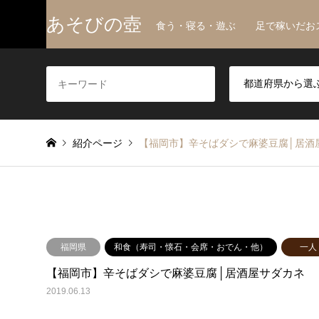
あそびの壺
食う・寝る・遊ぶ 足で稼いだお
紹介ページ
【福岡市】辛そばダシで麻婆豆腐│居酒
福岡県
和食（寿司・懐石・会席・おでん・他）
一人
【福岡市】辛そばダシで麻婆豆腐│居酒屋サダカネ
2019.06.13