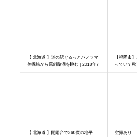
【 北海道 】道の駅ぐるっとパノラマ
【福岡市】
美幌峠から屈斜路湖を眺む | 2018年7
っていて秋
月道東３泊４日の旅
飯│料理屋t
【 北海道 】開陽台で360度の地平
空撮あり –