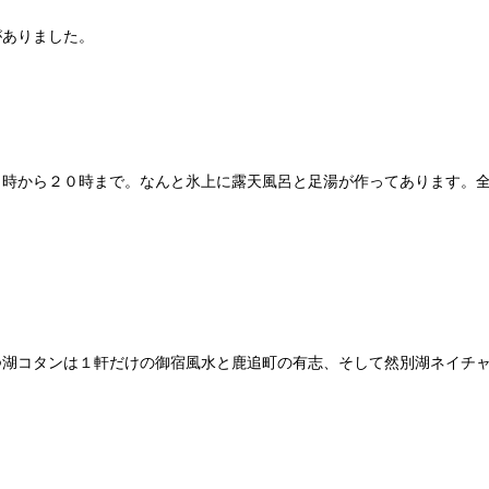
がありました。
９時から２０時まで。なんと氷上に露天風呂と足湯が作ってあります。
つ湖コタンは１軒だけの御宿風水と鹿追町の有志、そして然別湖ネイチ