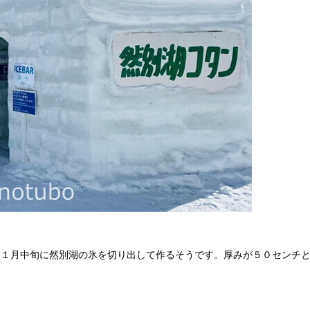
氷、１月中旬に然別湖の氷を切り出して作るそうです。厚みが５０センチ