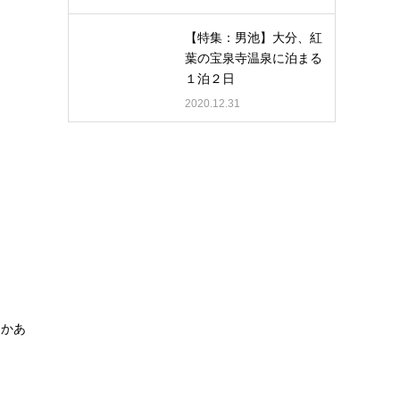
【特集：男池】大分、紅
葉の宝泉寺温泉に泊まる
１泊２日
2020.12.31
とかあ