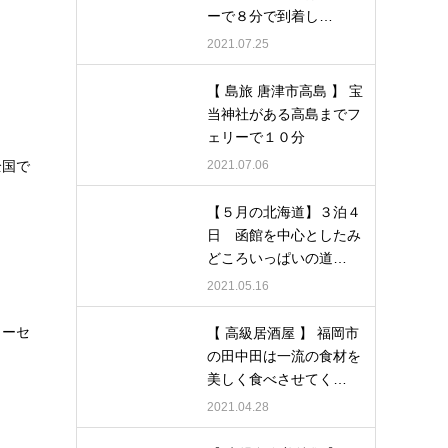
ーで８分で到着し…
2021.07.25
【 島旅 唐津市高島 】 宝
当神社がある高島までフ
ェリーで１０分
2021.07.06
全国で
【５月の北海道】３泊４
日 函館を中心としたみ
どころいっぱいの道…
2021.05.16
ャーセ
【 高級居酒屋 】 福岡市
の田中田は一流の食材を
美しく食べさせてく…
2021.04.28