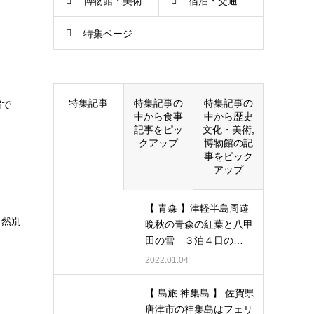
博物館・美術
宿泊・交通
特集ページ
館
特集記事
特集記事の
特集記事の
宿で
中から食事
中から歴史
記事をピッ
文化・美術,
クアップ
博物館の記
事をピック
アップ
【 青森 】津軽半島周遊
う然別
晩秋の青森の紅葉と八甲
田の雪 ３泊４日の…
2022.01.04
【 島旅 神集島 】 佐賀県
唐津市の神集島はフェリ