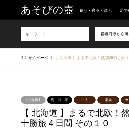
あそびの壺
食う・寝る・遊ぶ 足で
紹介ページ
【 北海道 】まるで北欧！然別湖のしかり
【北海道】
海・川・湖
一人
家族
カ
【 北海道 】まるで北欧！然
十勝旅４日間 その１０