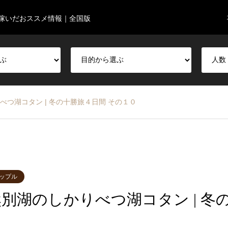
稼いだおススメ情報｜全国版
べつ湖コタン | 冬の十勝旅４日間 その１０
ップル
別湖のしかりべつ湖コタン | 冬