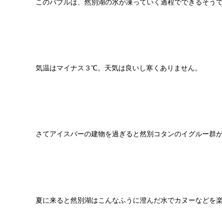
このバブルは、然別湖の水が凍っていく過程でできるそう
気温はマイナス３℃。天気は良いし寒くありません。
さてアイスバーの建物を過ぎると然別コタンのイグルー群
夏に来ると然別湖はこんなふうに澄んだ水でカヌーなどを