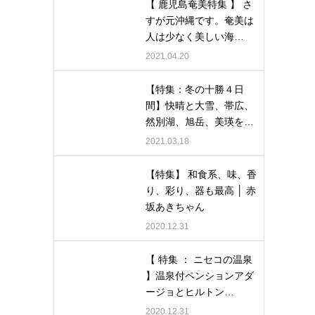
【 鹿児島奄美特集 】 さ
すが元沖縄です。奄美は
人は少なく美しい海…
2021.04.20
【特集：冬の十勝４日
間】快晴と大雪、帯広、
然別湖、旭岳、美瑛を…
2021.03.18
【特集】 和食系、味、香
り、彩り、器も最高 │ 赤
坂あきちゃん
2020.12.31
【 特集 ： ニセコの温泉
】温泉付ペンションアダ
ージョとヒルトン…
2020.12.31