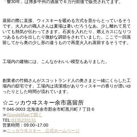
「響30年」は博多中州の酒屋で６万円前後で販売されてます。
蒸留の際に直接、ウィスキーを暖める方式を昔からとっているそう
です。火入れの職人さんは夏場は暑いだろうなあ。少し離れて見て
いても熱気が伝わってきます。石炭を入れたり、燃えカスになりつ
つあるものを出したり微妙な調節をされていました。ここで一回蒸
留してから奥の少し形の違うもので再度火入れ蒸留するそうです。
工場内の建物には、こんなかわいい模型もありました。
創業者の竹鶴さんがスコットランド人の奥さまと一緒にくらした工
場内の邸宅です。工場内は清潔感がありウィスキーの香りが漂いゆ
ったりとした時間が流れています。
☆ニッカウヰスキー余市蒸留所
〒046-0003 北海道余市郡余市町黒川町７丁目６
≫
GoogleMapで開く
TEL:
0135233131
営業時間：09:00~17:00
≫
ニッカウヰスキー 公式ホームページ