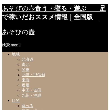
食う・寝る・遊ぶ 足
あそびの壺
で稼いだおススメ情報｜全国版
あそびの壺
検索
menu
地域
北海道
東北
関東
北陸・甲信越
東海
近畿
中国・四国
九州・沖縄
目的
食べる