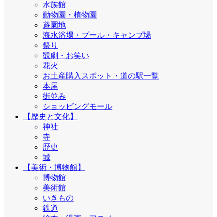
水族館
動物園・植物園
遊園地
海水浴場・プール・キャンプ場
祭り
観劇・お笑い
花火
お土産購入スポット・道の駅一覧
本屋
街並み
ショッピングモール
【歴史と文化】
神社
寺
歴史
城
【美術・博物館】
博物館
美術館
いきもの
鉄道