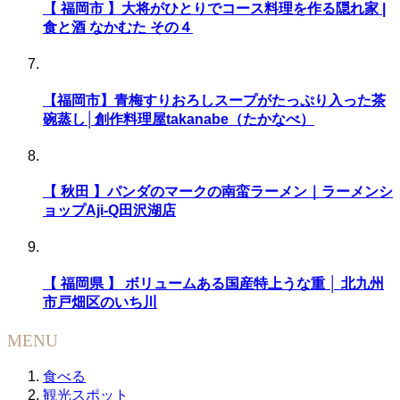
【 福岡市 】大将がひとりでコース料理を作る隠れ家 |
食と酒 なかむた その４
【福岡市】青梅すりおろしスープがたっぷり入った茶
碗蒸し│創作料理屋takanabe（たかなべ）
【 秋田 】パンダのマークの南蛮ラーメン｜ラーメンシ
ョップAji-Q田沢湖店
【 福岡県 】 ボリュームある国産特上うな重 │ 北九州
市戸畑区のいち川
MENU
食べる
観光スポット