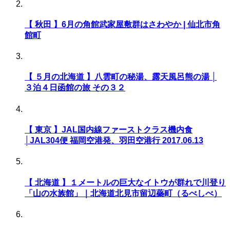
【 秋田 】6月の角館武家屋敷群はさわやか | 仙北市角
館町
【 ５月の北海道 】八雲町の秘湯、露天風呂熊の湯 │
３泊４日函館の旅 その３２
【 東京 】JAL国内線ファーストクラス機内食
│JAL304便 福岡空港発、羽田空港行 2017.06.13
【 北海道 】１メートルの巨大なイトウが群れで川登り
「山の水族館」｜北海道北見市留辺蘂町（るべしべ）