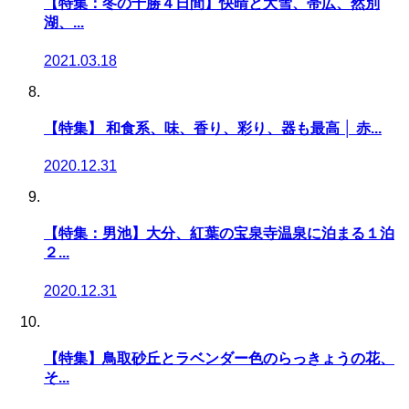
【特集：冬の十勝４日間】快晴と大雪、帯広、然別
湖、...
2021.03.18
【特集】 和食系、味、香り、彩り、器も最高 │ 赤...
2020.12.31
【特集：男池】大分、紅葉の宝泉寺温泉に泊まる１泊
２...
2020.12.31
【特集】鳥取砂丘とラベンダー色のらっきょうの花、
そ...