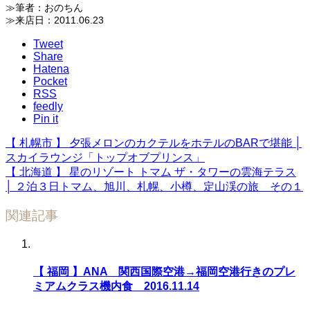
≫筆者：おのちん
≫来店日：2011.06.23
Tweet
Share
Hatena
Pocket
RSS
feedly
Pin it
【 札幌市 】 夕張メロンのカクテルをホテルのBARで堪能 │
スカイラウンジ「トップオブプリンス」
【 北海道 】 星のリゾート トマム ザ・タワーの雲海テラス
│ ２泊３日トマム、旭川、札幌、小樽、定山渓の旅 その１
関連記事
【 福岡 】ANA 関西国際空港→福岡空港行きのプレ
ミアムクラス機内食 2016.11.14