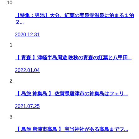
【特集：男池】大分、紅葉の宝泉寺温泉に泊まる１泊
２...
2020.12.31
【 青森 】津軽半島周遊 晩秋の青森の紅葉と八甲田...
2022.01.04
【 島旅 神集島 】 佐賀県唐津市の神集島はフェリ...
2021.07.25
【 島旅 唐津市高島 】 宝当神社がある高島までフ...