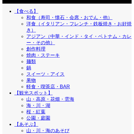
目的
【食べる】
和食（寿司・懐石・会席・おでん・他）
洋食（イタリアン・フレンチ・鉄板焼き・お好焼
き）
アジアン（中華・インド・タイ・ベトナム・カレ
ー・その他）
創作料理
焼肉・ステーキ
麺類
鍋
スイーツ・アイス
果物
軽食・喫茶店・BAR
【観光スポット】
山・高原・花畑・雲海
海・川・湖
桜・紅葉
公園・庭園
【あそぶ】
山・川・海のあそび