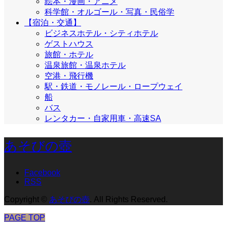
絵本・漫画・アニメ
科学館・オルゴール・写真・民俗学
【宿泊・交通】
ビジネスホテル・シティホテル
ゲストハウス
旅館・ホテル
温泉旅館・温泉ホテル
空港・飛行機
駅・鉄道・モノレール・ロープウェイ
船
バス
レンタカー・自家用車・高速SA
あそびの壺
Facebook
RSS
Copyright
©
あそびの壺
. All Rights Reserved.
PAGE TOP