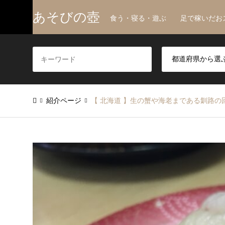
あそびの壺
食う・寝る・遊ぶ 足で稼いだお
紹介ページ
【 北海道 】生の蟹や海老まである釧路の