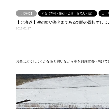
【北海道】
和食（寿司・懐石・会席・おでん・他）
山・
【 北海道 】生の蟹や海老まである釧路の回転ずしは
2016.01.17
お昼はどうしようかなあと思いながら車を釧路空港へ向けて