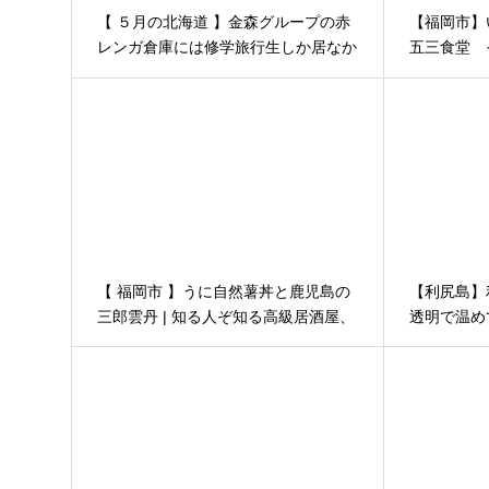
【 ５月の北海道 】金森グループの赤
【福岡市】
レンガ倉庫には修学旅行生しか居なか
五三食堂 
った │ ３泊４日函館の旅 その４９
【 福岡市 】うに自然薯丼と鹿児島の
【利尻島】
三郎雲丹 | 知る人ぞ知る高級居酒屋、
透明で温め
田中田
稚内・利尻
１