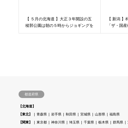
【 ５月の北海道 】大正３年開設の五
【 新潟 
稜郭公園は朝の５時からジョギングを
「ザ・国産
楽しめます│ ３泊４日函館の旅 その
５４
都道府県
【北海道】
【東北】
青森県
岩手県
秋田県
宮城県
山形県
福島県
【関東】
東京都
神奈川県
埼玉県
千葉県
栃木県
群馬県