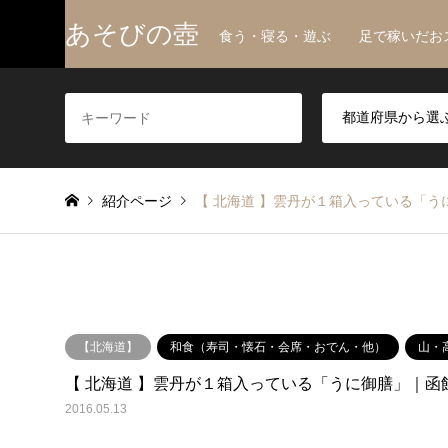
あそびの壺
食う・寝る・遊ぶ 足で稼いだお
紹介ページ
【 北海道 】雲丹が１箱入っている「う
【北海道】
和食（寿司・懐石・会席・おでん・他）
山・
【 北海道 】雲丹が１箱入っている「うに御膳」｜函
2016.05.13