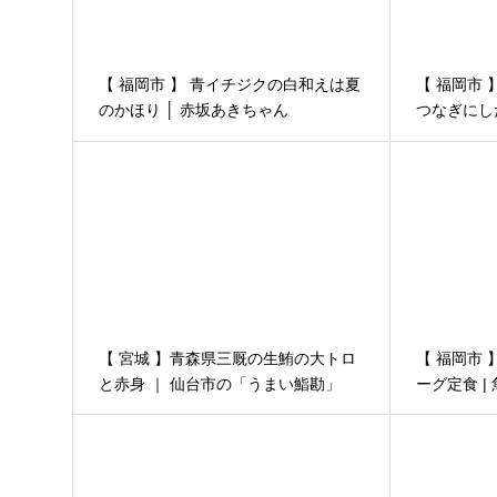
【 福岡市 】 青イチジクの白和えは夏
【 福岡市
のかほり │ 赤坂あきちゃん
つなぎにし
兵衛
【 宮城 】青森県三厩の生鮪の大トロ
【 福岡市
と赤身 ｜ 仙台市の「うまい鮨勘」
ーグ定食 |