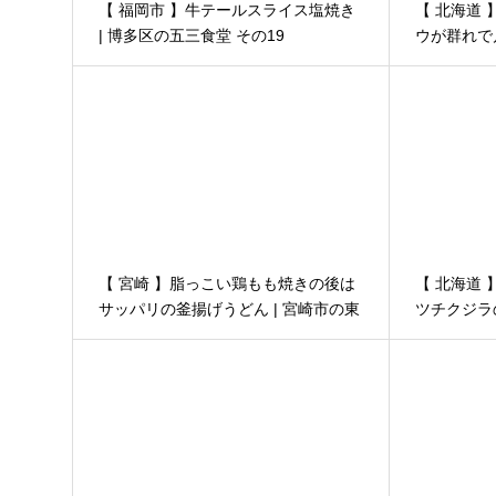
【 福岡市 】牛テールスライス塩焼き
【 北海道
| 博多区の五三食堂 その19
ウが群れで
海道北見市
【 宮崎 】脂っこい鶏もも焼きの後は
【 北海道
サッパリの釜揚げうどん | 宮崎市の東
ツチクジラ
京庵
り 北海道