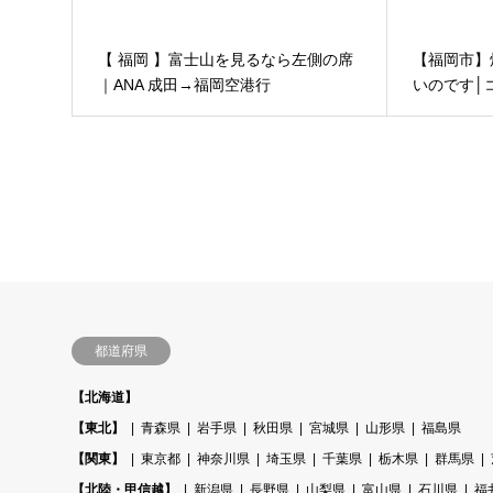
【 福岡 】富士山を見るなら左側の席
【福岡市】
｜ANA 成田→福岡空港行
いのです│
ャリてる房-
都道府県
【北海道】
【東北】
青森県
岩手県
秋田県
宮城県
山形県
福島県
【関東】
東京都
神奈川県
埼玉県
千葉県
栃木県
群馬県
【北陸・甲信越】
新潟県
長野県
山梨県
富山県
石川県
福